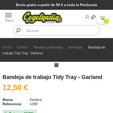
Envío gratis a partir de 50 € a toda la Península
Menu
0
Inicio
Cultivo
Macetas y Bandejas
Bandejas
Bandeja de
trabajo Tidy Tray - Garland
Bandeja de trabajo Tidy Tray - Garland
12,50 €
Garland
Marca
4269
Referencia: