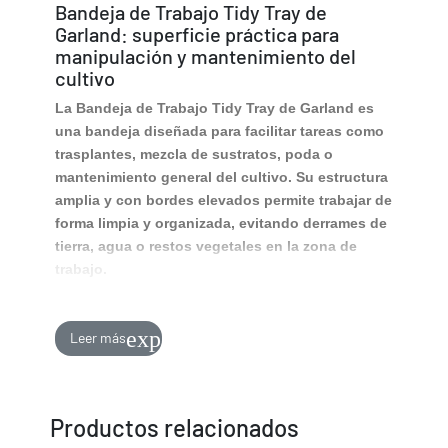
Bandeja de Trabajo Tidy Tray de
Garland: superficie práctica para
manipulación y mantenimiento del
cultivo
La Bandeja de Trabajo Tidy Tray de Garland
es
una bandeja diseñada para facilitar tareas como
trasplantes, mezcla de sustratos, poda o
mantenimiento general del cultivo. Su estructura
amplia y con bordes elevados permite trabajar de
forma limpia y organizada, evitando derrames de
tierra, agua o restos vegetales en la zona de
trabajo.
Superficie amplia y funcional para trabajos
de cultivo
expand_more
Leer más
Gracias a su tamaño generoso, esta bandeja
proporciona un espacio cómodo para realizar
todo tipo de tareas relacionadas con el cultivo.
Es ideal para manipular macetas, preparar
Productos relacionados
mezclas de sustrato o trabajar con plantas sin