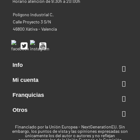
Horario atención de 9:30h a 20:00h
Polígono Industrial C,
Calle Proyecto 3 S/N
46800 Xàtiva - Valencia
Info

Mi cuenta

Franquicias

Otros

Financiado por la Unión Europea - NextGenerationEU. Sin
embargo, los puntos de vista y las opiniones expresadas son
únicamente los del autor o autores y no reflejan
necesariamente los de la Unión Europea o la Comisión