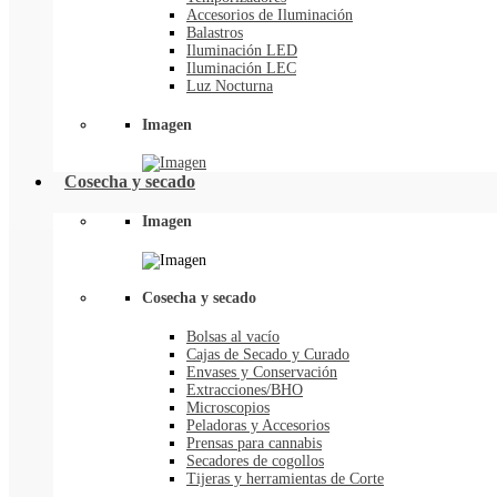
Accesorios de Iluminación
Balastros
Iluminación LED
Iluminación LEC
Luz Nocturna
Imagen
Cosecha y secado
Imagen
Cosecha y secado
Bolsas al vacío
Cajas de Secado y Curado
Envases y Conservación
Extracciones/BHO
Microscopios
Peladoras y Accesorios
Prensas para cannabis
Secadores de cogollos
Tijeras y herramientas de Corte