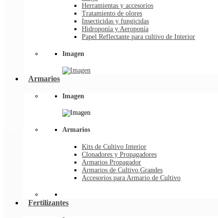
Herramientas y accesorios
Tratamiento de olores
Insecticidas y fungicidas
Hidroponía y Aeroponía
Papel Reflectante para cultivo de Interior
Imagen
Armarios
Imagen
Armarios
Kits de Cultivo Interior
Clonadores y Propagadores
Armarios Propagador
Armarios de Cultivo Grandes
Accesorios para Armario de Cultivo
Fertilizantes