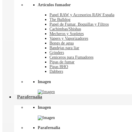
Artículos fumador
Papel RAW y Accesorios RAW España
The Bulldog
Papel de Fumar. Boquillas y Filtros
Cachimbas/Shishas
Mecheros y Sopletes
Vapers y Vaporizadores
Bongs de agua
Bandejas para liar
Grinders
Ceniceros para Fumadores
Pipas de fumar
Pipas BHO
Dabbers
Imagen
Parafernalia
Imagen
Parafernalia