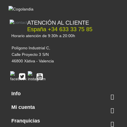
Temporada/Feminizada
Índica / Sativa
ATENCIÓN AL CLIENTE
Índica predominante
España +34 633 33 75 85
Clima
Horario atención de 9:30h a 20:00h
Seco
Polígono Industrial C,
Calle Proyecto 3 S/N
Tiempo de cosecha
46800 Xàtiva - Valencia
Finales de septiembre - Principios de
octubre
Marca
Info

Barney's Farm
Mi cuenta
Mes de cosecha en Exterior

Octubre
Franquicias
