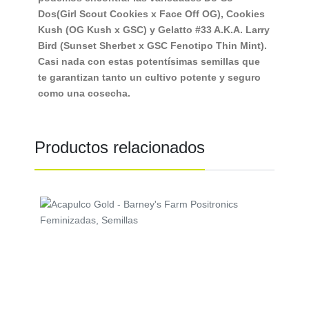
Dos
(Girl Scout Cookies x Face Off OG),
Cookies
Kush
(OG Kush x GSC) y
Gelatto #33 A.K.A. Larry
Bird
(Sunset Sherbet x GSC Fenotipo Thin Mint).
Casi nada con estas potentísimas semillas que
te garantizan tanto un cultivo potente y seguro
como una cosecha.
¿Qué sabor esperar de esta Variedad?
En la Semilla Dos Si Dos 33 de Barney's Farm
Productos relacionados
podemos esperar un aroma totalmente
Americano
¿Cómo cultivar esta semilla de cannabis?
Precio
Cultivo de Dos Si Dos 33 en Exterior
Para el cultivo de esta semilla de Cannabis en
exterior, Cogolandia te recomienda usar tutores
en esta planta, pues los vientos y lluvias de
Finales de Septiembre en conjunto con el gran
peso de los cogollos pueden llevar a roturas que
harán mal bien la cosecha. También se