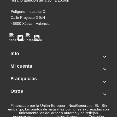
Horario atención de 9:30h a 20:00h
Polígono Industrial C,
Calle Proyecto 3 S/N
46800 Xàtiva - Valencia
Info

Mi cuenta

Franquicias

Otros

Financiado por la Unión Europea - NextGenerationEU. Sin
embargo, los puntos de vista y las opiniones expresadas son
únicamente los del autor o autores y no reflejan
necesariamente los de la Unión Europea o la Comisión