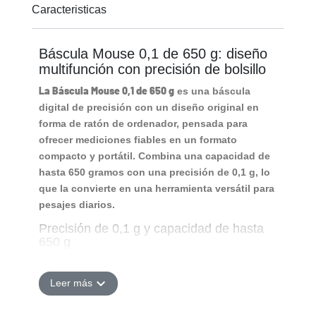
Caracteristicas
Báscula Mouse 0,1 de 650 g: diseño
multifunción con precisión de bolsillo
La Báscula Mouse 0,1 de 650 g
es una báscula
digital de precisión con un diseño original en
forma de ratón de ordenador, pensada para
ofrecer mediciones fiables en un formato
compacto y portátil. Combina una capacidad de
hasta 650 gramos con una precisión de 0,1 g, lo
que la convierte en una herramienta versátil para
pesajes diarios.
Precisión de 0,1 g y capacidad de hasta
650 g
Su principal característica es su rango de pesaje
de 0,1 g hasta 650 g, lo que permite medir tanto
expand_more
Leer más
pequeñas cantidades como volúmenes más
grandes dentro de un mismo dispositivo. Esto la