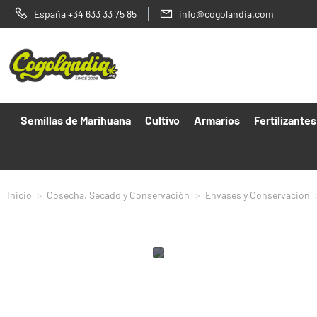
España +34 633 33 75 85
info@cogolandia.com
Semillas de Marihuana
Cultivo
Armarios
Fertilizantes
Inicio
Cosecha. Secado y Conservación
Envases y Conservación