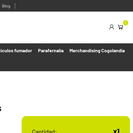
Blog
0
tículos fumador
Parafernalia
Merchandising Cogolandia
s
x1
Cantidad: