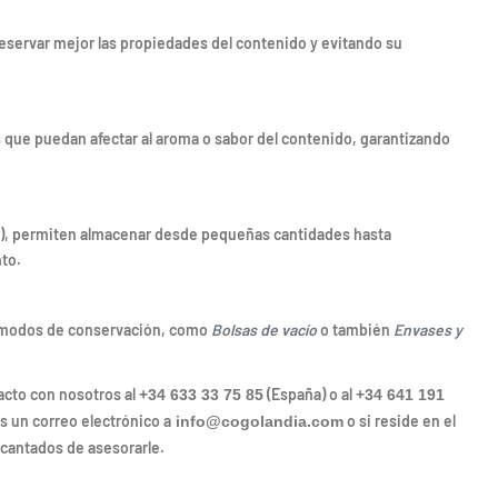
preservar mejor las propiedades del contenido y evitando su
las que puedan afectar al aroma o sabor del contenido, garantizando
m), permiten almacenar desde pequeñas cantidades hasta
to.
modos de conservación, como
Bolsas de vacío
o también
Envases y
acto con nosotros al
(España) o al
+34 633 33 75 85
+34 641 191
s un correo electrónico a
o si reside en el
info@cogolandia.com
cantados de asesorarle.