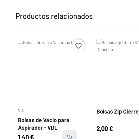
Productos relacionados
Precio
Precio
favorite_border
VDL
Bolsas Zip Cierr
Bolsas de Vacío para
Aspirador - VDL
2,00 €
1,40 €
availabl