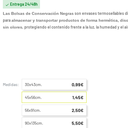
Entrega 24/48h

son envases termosellables d
Las Bolsas de Conservación Negras
para
almacenar y transportar productos de forma hermética, disc
, protegiendo el contenido frente a la luz, la humedad y el ai
sin olores
0,99€
Medidas:
30x43cm.
1,45€
45x56cm.
2,50€
56x91cm.
5,50€
90x135cm.