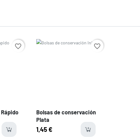
Precio
favorite_border
favorite_border
e Rápido
Bolsas de conservación
Plata
1,45 €
available
avail
e