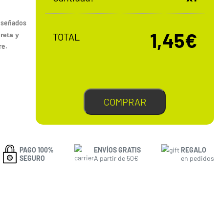
iseñados
1,45€
reta y
TOTAL
re.
COMPRAR
PAGO 100%
ENVÍOS GRATIS
REGALO
SEGURO
A partir de 50€
en pedidos