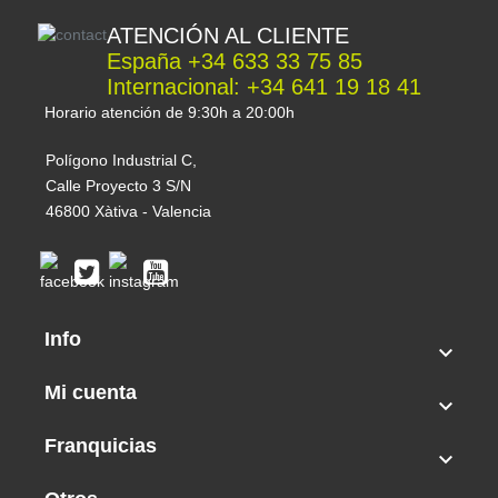
Indica:
60%
ATENCIÓN AL CLIENTE
Sativa:
40%
España +34 633 33 75 85
THC:
Medio – Alto
Internacional: +34 641 19 18 41
CBD:
Bajo
Interior
Horario atención de 9:30h a 20:00h
Producción:
hasta 550 g/m²
Polígono Industrial C,
Altura:
80–130 cm
Calle Proyecto 3 S/N
Tiempo floración:
60-70 Días desde Germinación
46800 Xàtiva - Valencia
Exterior
Producción:
hasta 200 g/planta
Tiempo de Cosecha:
9-10 Semanas desde
Semilla
Altura:
90–150 cm
Info

Clima:
Templado o Cálido
Mi cuenta
Tipo de semilla

Franquicias
Autofloreciente

Índica / Sativa