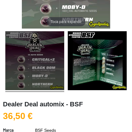
Toca para expandir
Dealer Deal automix - BSF
36,50 €
Marca
BSF Seeds