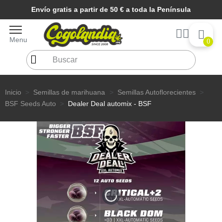
Envío gratis a partir de 50 € a toda la Península
Menu
0
Inicio
Semillas de marihuana
Semillas Autoflorecientes
BSF Seeds Auto
Dealer Deal automix - BSF