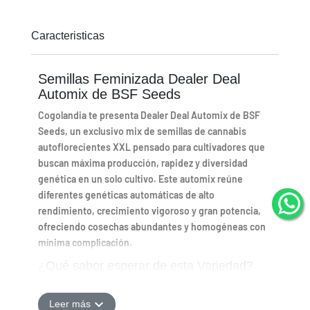
Caracteristicas
Semillas Feminizada Dealer Deal
Automix de BSF Seeds
Cogolandia te presenta Dealer Deal Automix de BSF
Seeds, un exclusivo mix de semillas de cannabis
autoflorecientes XXL pensado para cultivadores que
buscan máxima producción, rapidez y diversidad
genética en un solo cultivo. Este automix reúne
diferentes genéticas automáticas de alto
rendimiento, crecimiento vigoroso y gran potencia,
ofreciendo cosechas abundantes y homogéneas con
mínima complicación.
¿Qué sabor esperar de esta Variedad?
En la Semilla Dealer Deal Automix de BSF Seeds
podemos esperar una amplia combinación de aromas
expand_more
Leer más