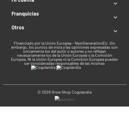

Exterior
Franquicias
Producción:
Hasta 1000 g/planta

Mes de Cosecha:
Finales de Septiembre, Principios
Otros
de Octubre

Altura:
Hasta 200 cm
Clima:
Cálido o Templado
Financiado por la Unión Europea - NextGenerationEU. Sin
embargo, los puntos de vista y las opiniones expresadas son
únicamente los del autor o autores y no reflejan
Tipo de semilla
necesariamente los de la Unión Europea o la Comisión
Europea. Ni la Unión Europea ni la Comisión Europea pueden
ser consideradas responsables de las mismas
Temporada/Feminizada, CBD
Índica / Sativa
Índica predominante
© 2026 Grow Shop Cogolandia
Uso recomendado
Recreativo
Clima