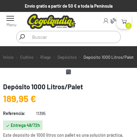
Envío gratis a partir de 50 € a toda la Península
Menu
0
Inicio
Cultivo
Riego
Depósitos
Depósito 1000 Litros/Palet
Depósito 1000 Litros/Palet
189,95 €
Referencia:
11395
Entrega 48/72h

Este depósito de 1000 litros con pallet es una solución práctica,