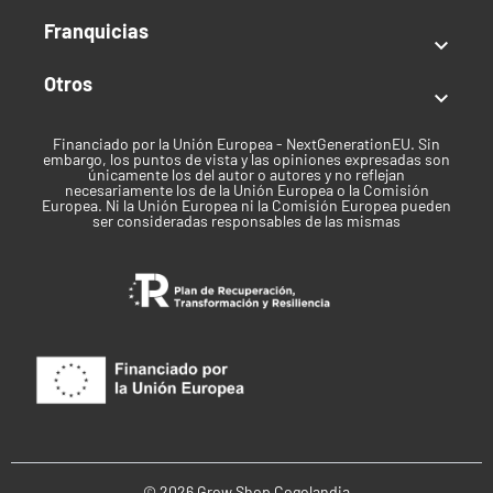
de 6,3 y una EC de 2,0.
Franquicias
Ventajas del depósito 1000L

- Gran capacidad de almacenamiento
Otros

- Estructura resistente y duradera
Financiado por la Unión Europea - NextGenerationEU. Sin
- Fácil llenado y vaciado
embargo, los puntos de vista y las opiniones expresadas son
únicamente los del autor o autores y no reflejan
- Producto reacondicionado, opción económica y
necesariamente los de la Unión Europea o la Comisión
Europea. Ni la Unión Europea ni la Comisión Europea pueden
sostenible
ser consideradas responsables de las mismas
- Ideal para cultivos de cualquier tamaño
© 2026 Grow Shop Cogolandia