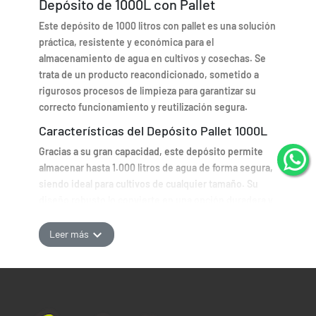
Depósito de 1000L con Pallet
Este depósito de 1000 litros con pallet es una solución
práctica, resistente y económica para el
almacenamiento de agua en cultivos y cosechas. Se
trata de un producto reacondicionado, sometido a
rigurosos procesos de limpieza para garantizar su
correcto funcionamiento y reutilización segura.
Características del Depósito Pallet 1000L
Gracias a su gran capacidad, este depósito permite
almacenar hasta 1.000 litros de agua de forma segura,
siendo ideal para cultivos de cualquier tamaño. Su
diseño robusto lo convierte en una opción duradera y
fiable para uso agrícola.
expand_more
Leer más
¿De qué se compone este depósito?
El depósito está fabricado en plástico de alta
resistencia y montado sobre un pallet de madera, lo
que facilita su transporte y estabilidad. Además, está
rodeado por una estructura metálica externa en forma