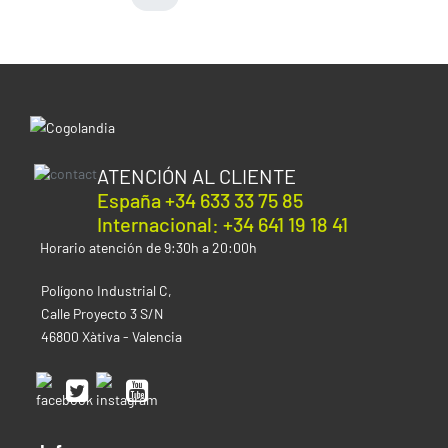
Especificaciones de la semilla Durban
Poison:
Variedad:
Feminizada
Genética:
Landrace Sudafricana
Índica:
0%
Sativa:
100%
THC:
Alto
ATENCIÓN AL CLIENTE
CBD:
Bajo
España +34 633 33 75 85
Interior
Internacional: +34 641 19 18 41
Producción:
400-500 g/m²
Horario atención de 9:30h a 20:00h
Altura:
80-120 cm
Tiempo floración:
8-9 Semanas
Polígono Industrial C,
Exterior
Calle Proyecto 3 S/N
Producción:
500-700 g/planta
46800 Xàtiva - Valencia
Mes de Cosecha:
Finales de Septiembre, Principios
de Octubre
Altura:
200-300 cm
Clima:
Frío o templado