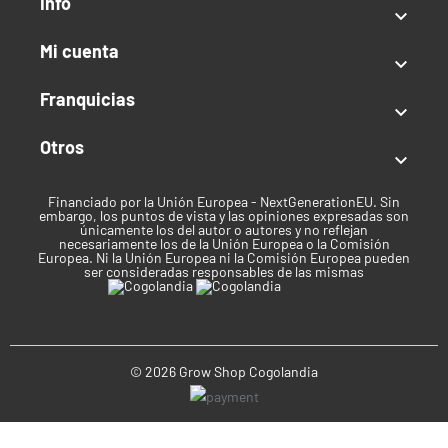
Info

Tipo de semilla
Mi cuenta

Temporada/Feminizada
Franquicias
Índica / Sativa

Sativa
Otros

Uso recomendado
Financiado por la Unión Europea - NextGenerationEU. Sin
embargo, los puntos de vista y las opiniones expresadas son
Recreativo
únicamente los del autor o autores y no reflejan
necesariamente los de la Unión Europea o la Comisión
Clima
Europea. Ni la Unión Europea ni la Comisión Europea pueden
ser consideradas responsables de las mismas
Frío
Tiempo de cosecha
© 2026 Grow Shop Cogolandia
Finales de septiembre - Principios de octubre
Marca