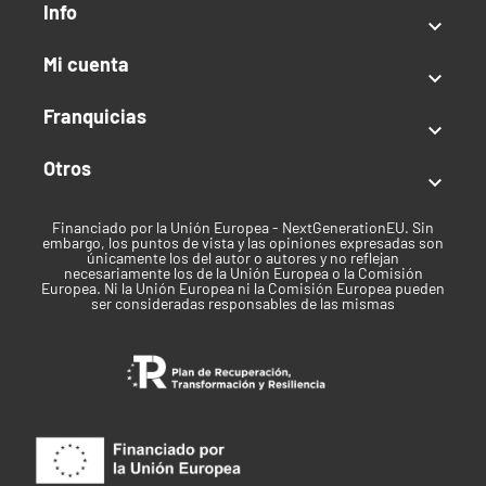
Info

Índica / Sativa
Mi cuenta
Sativa predominante

Uso recomendado
Franquicias

Recreativo
Otros

Clima
Financiado por la Unión Europea - NextGenerationEU. Sin
Templado
embargo, los puntos de vista y las opiniones expresadas son
únicamente los del autor o autores y no reflejan
necesariamente los de la Unión Europea o la Comisión
Tiempo de cosecha
Europea. Ni la Unión Europea ni la Comisión Europea pueden
ser consideradas responsables de las mismas
Mediados de Octubre
Marca
Dutch Passion
Mes de cosecha en Exterior