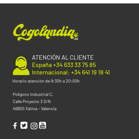
Variedad:
Feminizada
Genética:
Blueberry X Mazar X Amsterdam Amnesia
Indica:
40%
Sativa:
60%
THC:
15-20%
CBD:
Bajo
Interior
ATENCIÓN AL CLIENTE
Producción:
Hasta 550 g/m²
España +34 633 33 75 85
Altura:
100-150 cm
Internacional: +34 641 19 18 41
Tiempo floración:
9-10 semanas
Exterior
Horario atención de 9:30h a 20:00h
Producción:
Hasta 600 g/planta
Polígono Industrial C,
Mes de Cosecha:
Mediados de Octubre
Calle Proyecto 3 S/N
Altura:
Hasta 210 cm
46800 Xàtiva - Valencia
Clima:
Templado
Tipo de semilla
Temporada/Feminizada