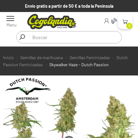
Envío gratis a partir de 50 € a toda la Península
Menu
0
Inicio
Semillas de marihuana
Semillas Feminizadas
Dutch
Passion Feminizadas
Skywalker Haze - Dutch Passion