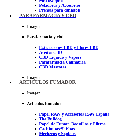
Microscopios
Peladoras y Accesorios
Prensas para cannabis
Secadores de cogollos
PARAFARMACIA Y CBD
Tijeras y herramientas de Corte
Imagen
Imagen
Parafarmacia y cbd
Extracciones CBD y Flores CBD
Aceites CBD
CBD Líquido y Vapers
Parafarmacia Cannábica
CBD Mascotas
Imagen
ARTÍCULOS FUMADOR
Imagen
Artículos fumador
Papel RAW y Accesorios RAW España
The Bulldog
Papel de Fumar. Boquillas y Filtros
Cachimbas/Shishas
Mecheros y Sopletes