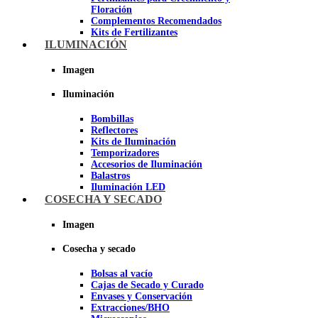
Floración
Complementos Recomendados
Kits de Fertilizantes
ILUMINACIÓN
Imagen
Imagen
Iluminación
Bombillas
Reflectores
Kits de Iluminación
Temporizadores
Accesorios de Iluminación
Balastros
Iluminación LED
Iluminación LEC
COSECHA Y SECADO
Luz Nocturna
Imagen
Imagen
Cosecha y secado
Bolsas al vacío
Cajas de Secado y Curado
Envases y Conservación
Extracciones/BHO