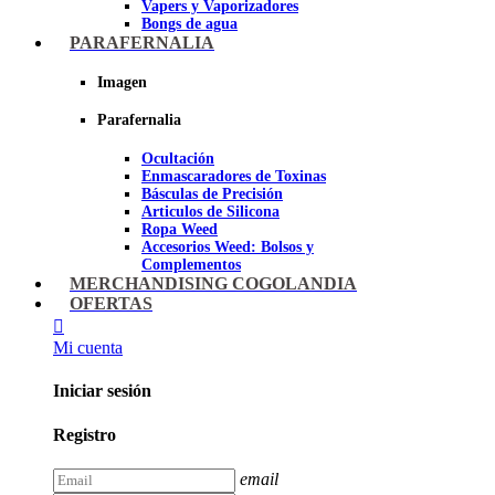
Vapers y Vaporizadores
Bongs de agua
Bandejas para liar
PARAFERNALIA
Grinders
Ceniceros para Fumadores
Imagen
Pipas de fumar
Pipas BHO
Parafernalia
Dabbers
Ocultación
Imagen
Enmascaradores de Toxinas
Básculas de Precisión
Articulos de Silicona
Ropa Weed
Accesorios Weed: Bolsos y
Complementos
Cannabuds
MERCHANDISING COGOLANDIA
Inciensos
OFERTAS
Libros y DVD's
Juegos Cannabicos
Mi cuenta
Terpenos
Accesorios para esnifar
Iniciar sesión
Imagen
Registro
email