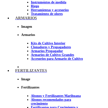
Instrumentos de medida
Riego
Herramientas y accesorios
Tratamiento de olores
Insecticidas y fungicidas
ARMARIOS
Hidroponía y Aeroponía
Papel Reflectante para cultivo de
Imagen
Interior
Armarios
Imagen
Kits de Cultivo Interior
Clonadores y Propagadores
Armarios Propagador
Armarios de Cultivo Grandes
Accesorios para Armario de Cultivo
FERTILIZANTES
Image
Fertilizantes
Abonos y Fertilizantes Marihuana
Abonos recomendados para
crecimiento
Fertilizantes para Crecimiento y