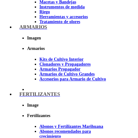
Macetas y Bandejas
Instrumentos de medida
Riego
Herramientas y accesorios
Tratamiento de olores
Insecticidas y fungicidas
ARMARIOS
Hidroponía y Aeroponía
Papel Reflectante para cultivo de
Imagen
Interior
Armarios
Imagen
Kits de Cultivo Interior
Clonadores y Propagadores
Armarios Propagador
Armarios de Cultivo Grandes
Accesorios para Armario de Cultivo
FERTILIZANTES
Image
Fertilizantes
Abonos y Fertilizantes Marihuana
Abonos recomendados para
crecimiento