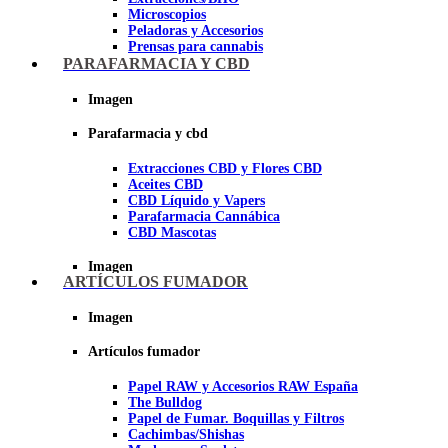
Microscopios
Peladoras y Accesorios
Prensas para cannabis
Secadores de cogollos
PARAFARMACIA Y CBD
Tijeras y herramientas de Corte
Imagen
Imagen
Parafarmacia y cbd
Extracciones CBD y Flores CBD
Aceites CBD
CBD Líquido y Vapers
Parafarmacia Cannábica
CBD Mascotas
Imagen
ARTÍCULOS FUMADOR
Imagen
Artículos fumador
Papel RAW y Accesorios RAW España
The Bulldog
Papel de Fumar. Boquillas y Filtros
Cachimbas/Shishas