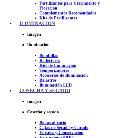
Fertilizantes para Crecimiento y
Floración
Complementos Recomendados
Kits de Fertilizantes
ILUMINACIÓN
Imagen
Imagen
Iluminación
Bombillas
Reflectores
Kits de Iluminación
Temporizadores
Accesorios de Iluminación
Balastros
Iluminación LED
Iluminación LEC
COSECHA Y SECADO
Luz Nocturna
Imagen
Imagen
Cosecha y secado
Bolsas al vacío
Cajas de Secado y Curado
Envases y Conservación
Extracciones/BHO