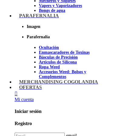
Mecheros y Sopletes
Vapers y Vaporizadores
Bongs de agua
Bandejas para liar
PARAFERNALIA
Grinders
Ceniceros para Fumadores
Imagen
Pipas de fumar
Pipas BHO
Parafernalia
Dabbers
Ocultación
Imagen
Enmascaradores de Toxinas
Básculas de Precisión
Articulos de Silicona
Ropa Weed
Accesorios Weed: Bolsos y
Complementos
Cannabuds
MERCHANDISING COGOLANDIA
Inciensos
OFERTAS
Libros y DVD's
Juegos Cannabicos
Mi cuenta
Terpenos
Accesorios para esnifar
Iniciar sesión
Imagen
Registro
email