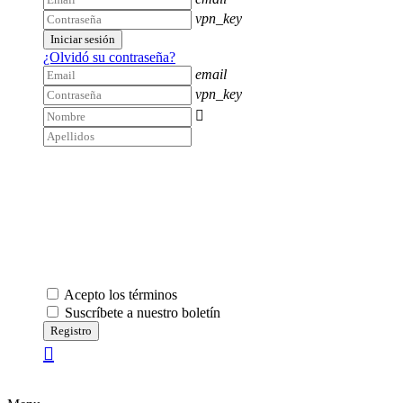
vpn_key
Iniciar sesión
¿Olvidó su contraseña?
email
vpn_key

Acepto los términos
Suscríbete a nuestro boletín
Registro