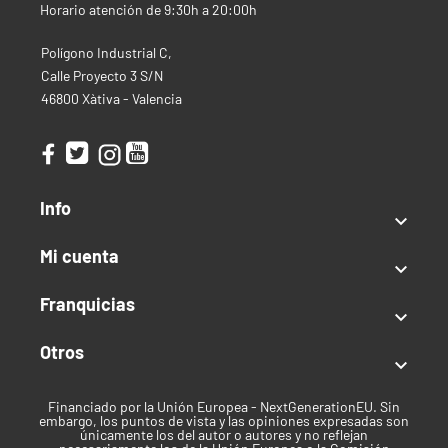
Producción:
400‑550 g/m² (en condiciones óptimas)
Horario atención de 9:30h a 20:00h
Altura:
90‑140 cm
Tiempo floración:
9‑10 semanas desde germinación
Polígono Industrial C,
Exterior
Calle Proyecto 3 S/N
46800 Xàtiva - Valencia
Producción:
hasta 200‑300 g/planta (en clima cálido
y suelo directo)
Mes de Cosecha:
aproximadamente 9‑10 semanas
después de germinar
Altura:
hasta 140 cm
Info
Clima:
templado a cálido

Mi cuenta
Tipo de semilla

Autofloreciente
Franquicias

Índica / Sativa
Otros

Índica predominante
Financiado por la Unión Europea - NextGenerationEU. Sin
Uso recomendado
embargo, los puntos de vista y las opiniones expresadas son
únicamente los del autor o autores y no reflejan