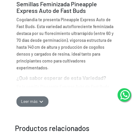
Semillas Feminizada Pineapple
Express Auto de Fast Buds
Cogolandia te presenta Pineapple Express Auto de
Fast Buds. Esta variedad autofloreciente feminizada
destaca por su florecimiento ultrarrápido (entre 60 y
70 días desde germinación), vigorosa estructura de
hasta 140 cm de altura y producción de cogollos
densos y cargados de resina, ideal tanto para
principiantes como para cultivadores
experimentados.
¿Qué sabor esperar de esta Variedad?
En la semilla Pineapple Express Auto de Fast Buds
podemos esperar un aroma y sabor tropical
intensamente dulce, dominado por piña fresca,
expand_more
Leer más
cítricos azucarados y matices florales y frutales
exóticos que evocan una experiencia aromática de
fiesta isleña.
Productos relacionados
¿Cómo cultivar esta semilla de cannabis?