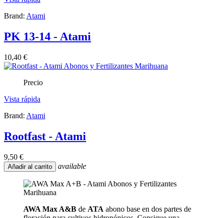
Brand:
Atami
PK 13-14 - Atami
10,40 €
Precio
Vista rápida
Brand:
Atami
Rootfast - Atami
9,50 €
available
Añadir al carrito
AWA Max A&B
de
ATA
abono base en dos partes de
floración para cultivos hidropónicos. Consigue una