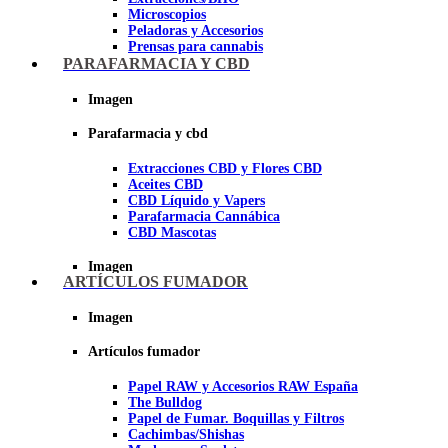
Microscopios
Peladoras y Accesorios
Prensas para cannabis
Secadores de cogollos
PARAFARMACIA Y CBD
Tijeras y herramientas de Corte
Imagen
Imagen
Parafarmacia y cbd
Extracciones CBD y Flores CBD
Aceites CBD
CBD Líquido y Vapers
Parafarmacia Cannábica
CBD Mascotas
Imagen
ARTÍCULOS FUMADOR
Imagen
Artículos fumador
Papel RAW y Accesorios RAW España
The Bulldog
Papel de Fumar. Boquillas y Filtros
Cachimbas/Shishas