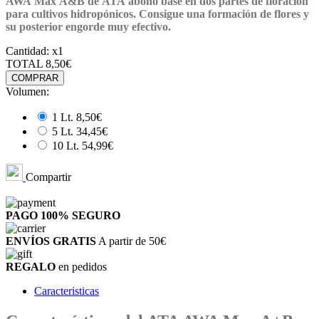
AWA Max A&B
de
ATA
abono base en dos partes de floración
para cultivos hidropónicos. Consigue una formación de flores y
su posterior engorde muy efectivo.
Cantidad:
x1
TOTAL
8,50€
COMPRAR
Volumen:
1 Lt.
8,50€
5 Lt.
34,45€
10 Lt.
54,99€
Compartir
PAGO 100%
SEGURO
ENVÍOS GRATIS
A partir de 50€
REGALO
en pedidos
Caracteristicas