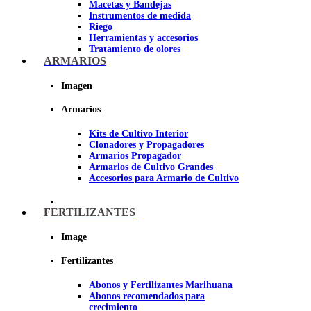
Macetas y Bandejas
Instrumentos de medida
Riego
Herramientas y accesorios
Tratamiento de olores
Insecticidas y fungicidas
ARMARIOS
Hidroponía y Aeroponía
Papel Reflectante para cultivo de
Imagen
Interior
Armarios
Imagen
Kits de Cultivo Interior
Clonadores y Propagadores
Armarios Propagador
Armarios de Cultivo Grandes
Accesorios para Armario de Cultivo
FERTILIZANTES
Image
Fertilizantes
Abonos y Fertilizantes Marihuana
Abonos recomendados para
crecimiento