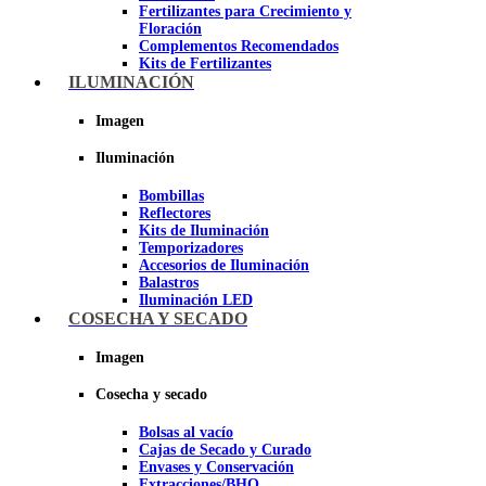
Fertilizantes para Crecimiento y
Floración
Complementos Recomendados
Kits de Fertilizantes
ILUMINACIÓN
Imagen
Imagen
Iluminación
Bombillas
Reflectores
Kits de Iluminación
Temporizadores
Accesorios de Iluminación
Balastros
Iluminación LED
Iluminación LEC
COSECHA Y SECADO
Luz Nocturna
Imagen
Imagen
Cosecha y secado
Bolsas al vacío
Cajas de Secado y Curado
Envases y Conservación
Extracciones/BHO