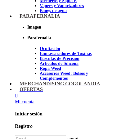
Mecheros y Sopletes
Vapers y Vaporizadores
Bongs de agua
Bandejas para liar
PARAFERNALIA
Grinders
Ceniceros para Fumadores
Imagen
Pipas de fumar
Pipas BHO
Parafernalia
Dabbers
Ocultación
Imagen
Enmascaradores de Toxinas
Básculas de Precisión
Articulos de Silicona
Ropa Weed
Accesorios Weed: Bolsos y
Complementos
Cannabuds
MERCHANDISING COGOLANDIA
Inciensos
OFERTAS
Libros y DVD's
Juegos Cannabicos
Mi cuenta
Terpenos
Accesorios para esnifar
Iniciar sesión
Imagen
Registro
email