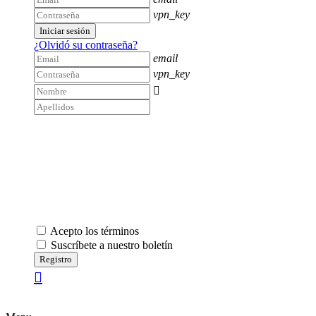
vpn_key
Iniciar sesión
¿Olvidó su contraseña?
email
vpn_key

Acepto los términos
Suscríbete a nuestro boletín
Registro