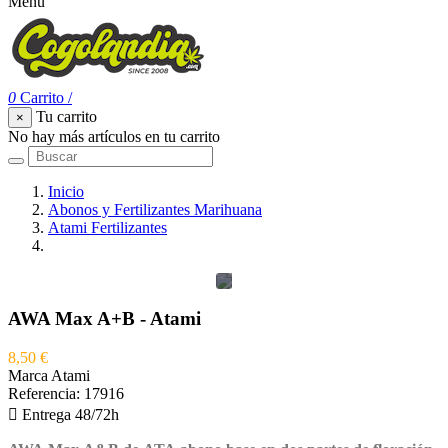
Menu
0
Carrito
/
Tu carrito
×
No hay más artículos en tu carrito
Inicio
Abonos y Fertilizantes Marihuana
Atami Fertilizantes
AWA Max A+B - Atami
AWA Max A+B - Atami
8,50 €
Marca
Atami
Referencia:
17916

Entrega 48/72h