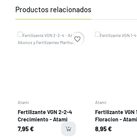
Productos relacionados
Precio
Precio
favorite_border
Atami
Atami
Fertilizante VGN 2-2-4
Fertilizante VGN 
Crecimiento - Atami
Floracion - Atam
7,95 €
8,95 €
availabl