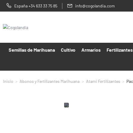
España +34 633 33 75 85
info@cogolandia.com
Semillas de Marihuana
Cultivo
Armarios
Fertilizantes
Inicio
Abonos y Fertilizantes Marihuana
Atami Fertilizantes
Pac