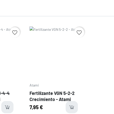
Precio
favorite_border
favorite_border
Atami
1-4-4
Fertilizante VGN 5-2-2
i
Crecimiento - Atami
7,95 €
e
available
avail