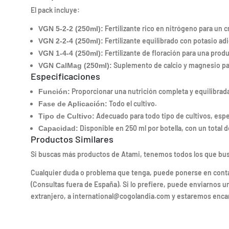
El pack incluye:
Fertilizante rico en nitrógeno para un 
VGN 5-2-2 (250ml):
Fertilizante equilibrado con potasio adic
VGN 2-2-4 (250ml):
Fertilizante de floración para una prod
VGN 1-4-4 (250ml):
Suplemento de calcio y magnesio par
VGN CalMag (250ml):
Especificaciones
Proporcionar una nutrición completa y equilibrada 
Función:
Todo el cultivo.
Fase de Aplicación:
Adecuado para todo tipo de cultivos, espe
Tipo de Cultivo:
Disponible en 250 ml por botella, con un total de 
Capacidad:
Productos Similares
Si buscas más productos de Atami, tenemos todos los que bu
Cualquier duda o problema que tenga, puede ponerse en contacto
(Consultas fuera de España). Si lo prefiere, puede enviarnos u
extranjero, a international@cogolandia.com y estaremos enca