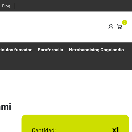
Blog
0
tículos fumador
Parafernalia
Merchandising Cogolandia
ami
x1
Cantidad: