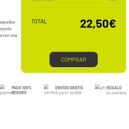
22,50€
TOTAL
 aquellos
onjunto
na con una
COMPRAR
PAGO 100%
ENVÍOS GRATIS
REGALO
SEGURO
A partir de 50€
en pedidos