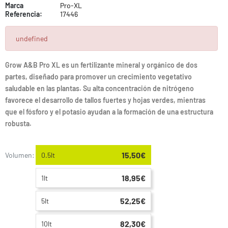
Marca
Pro-XL
Referencia:
17446
undefined
Grow A&B Pro XL es un fertilizante mineral y orgánico de dos
partes, diseñado para promover un crecimiento vegetativo
saludable en las plantas. Su alta concentración de nitrógeno
favorece el desarrollo de tallos fuertes y hojas verdes, mientras
que el fósforo y el potasio ayudan a la formación de una estructura
robusta.
15,50€
Volumen:
0.5lt
18,95€
1lt
52,25€
5lt
82,30€
10lt