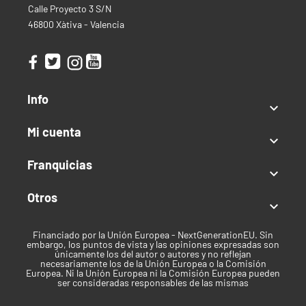
Calle Proyecto 3 S/N
Cualquier duda o problema que tenga, puede ponerse
46800 Xàtiva - Valencia
en contacto con nosotros al +34 633 33 75 85 (España)
o al +34 641 191 841 (Consultas fuera de España). Si lo
prefiere, puede enviarnos un correo electrónico a
info@cogolandia.com o si reside en el extranjero a
international@cogolandia.com y estaremos
Info
encantados de asesorarle.

Mi cuenta

Marca
Franquicias
Pro XL

Otros
Orgánico

Si
Financiado por la Unión Europea - NextGenerationEU. Sin
embargo, los puntos de vista y las opiniones expresadas son
Fase de Cultivo
únicamente los del autor o autores y no reflejan
necesariamente los de la Unión Europea o la Comisión
Europea. Ni la Unión Europea ni la Comisión Europea pueden
Crecimiento
ser consideradas responsables de las mismas