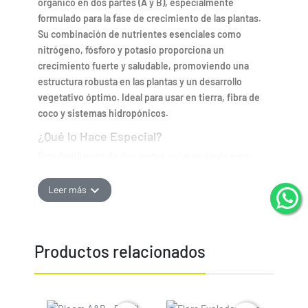
orgánico en dos partes (A y B), especialmente
formulado para la fase de crecimiento de las plantas.
Su combinación de nutrientes esenciales como
nitrógeno, fósforo y potasio proporciona un
crecimiento fuerte y saludable, promoviendo una
estructura robusta en las plantas y un desarrollo
vegetativo óptimo. Ideal para usar en tierra, fibra de
coco y sistemas hidropónicos.
¿Qué lo Hace Especial?
Este fertilizante de dos partes es importante para
nuestros cultivos porque:
expand_more
Leer más
Fórmula equilibrada:
Las partes A y B están
formuladas para proporcionar todos los nutrientes
esenciales para un crecimiento vegetativo saludable.
Estimula el desarrollo vegetativo:
Su alta
Productos relacionados
concentración de nitrógeno favorece el crecimiento
de tallos fuertes y hojas verdes.
Fácil de usar:
Su formulación en dos partes permite
una dosificación precisa y equilibrada.