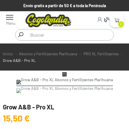
Envío gratis a partir de 50 € a toda la Península
Menu
0
Inicio
Abonos y Fertilizantes Marihuana
PRO XL Fertilizantes
Grow A&B - Pro XL
Grow A&B - Pro XL
15,50 €