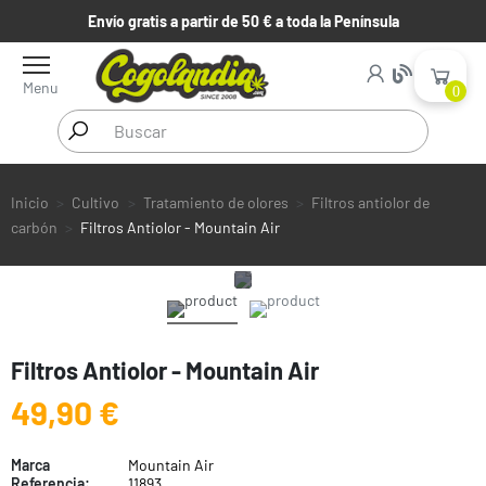
Envío gratis a partir de 50 € a toda la Península
Menu
0
Inicio
Cultivo
Tratamiento de olores
Filtros antiolor de
carbón
Filtros Antiolor - Mountain Air
Filtros Antiolor - Mountain Air
49,90 €
Marca
Mountain Air
Referencia:
11893