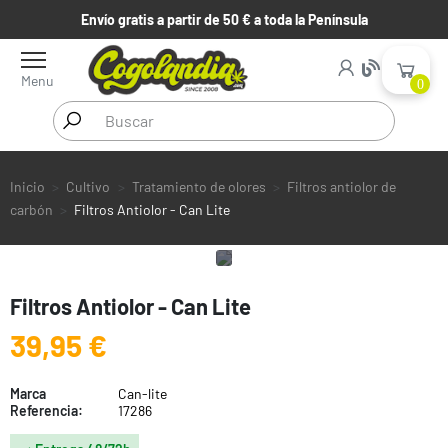
Envío gratis a partir de 50 € a toda la Península
Menu
0
Inicio
Cultivo
Tratamiento de olores
Filtros antiolor de
carbón
Filtros Antiolor - Can Lite
Filtros Antiolor - Can Lite
39,95 €
Marca
Can-lite
Referencia:
17286