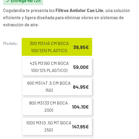
Entrega 48/72h

Cogolandia te presenta los
Filtros Antiolor Can Lite
, una solución
eficiente y ligera diseñada para eliminar olores en sistemas de
extracción de aire.
Modelo:
300 M3 (45 CM BOCA
39,95€
100/125) PLASTICO
425 M3 (60 CM BOCA
59,00€
100/125 PLASTICO)
600 M3 (47 ,5 CM BOCA
84,95€
150)
800 M3 (33 CM BOCA
104,10€
200)
1000 M3 (0 ,50 MT BOCA
147,95€
250)