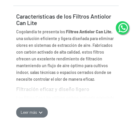
Características de los Filtros Antiolor
Can Lite
Cogolandia te presenta los
Filtros Antiolor Can Lite
,
una solución eficiente y ligera diseñada para eliminar
olores en sistemas de extracción de aire. Fabricados
con carbón activado de alta calidad, estos filtros
ofrecen un excelente rendimiento de filtración
manteniendo un flujo de aire óptimo para cultivos
indoor, salas técnicas o espacios cerrados donde se
necesite controlar el olor de manera eficaz.
Filtración eficaz y diseño ligero
Los filtros Can Lite utilizan carbón activado granulado
que captura y neutraliza las partículas responsables de
los malos olores antes de que el aire sea expulsado al
expand_more
Leer más
exterior. Gracias a su estructura ligera y compacta,
son fáciles de instalar y compatibles con la mayoría de
extractores y sistemas de ventilación.