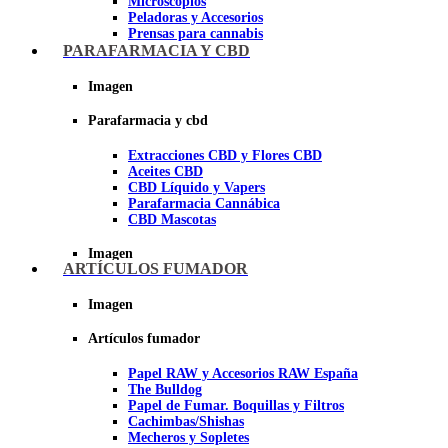
Microscopios
Peladoras y Accesorios
Prensas para cannabis
Secadores de cogollos
PARAFARMACIA Y CBD
Tijeras y herramientas de Corte
Imagen
Imagen
Parafarmacia y cbd
Extracciones CBD y Flores CBD
Aceites CBD
CBD Líquido y Vapers
Parafarmacia Cannábica
CBD Mascotas
Imagen
ARTÍCULOS FUMADOR
Imagen
Artículos fumador
Papel RAW y Accesorios RAW España
The Bulldog
Papel de Fumar. Boquillas y Filtros
Cachimbas/Shishas
Mecheros y Sopletes