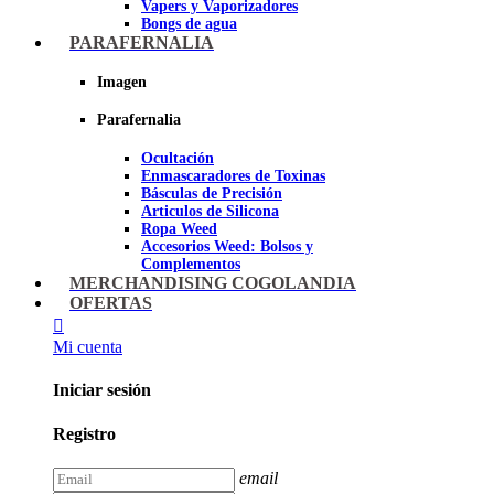
Vapers y Vaporizadores
Bongs de agua
Bandejas para liar
PARAFERNALIA
Grinders
Ceniceros para Fumadores
Imagen
Pipas de fumar
Pipas BHO
Parafernalia
Dabbers
Ocultación
Imagen
Enmascaradores de Toxinas
Básculas de Precisión
Articulos de Silicona
Ropa Weed
Accesorios Weed: Bolsos y
Complementos
Cannabuds
MERCHANDISING COGOLANDIA
Inciensos
OFERTAS
Libros y DVD's
Juegos Cannabicos
Mi cuenta
Terpenos
Accesorios para esnifar
Iniciar sesión
Imagen
Registro
email