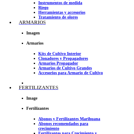
Instrumentos de medida
Riego
Herramientas y accesorios
Tratamiento de olores
Insecticidas y fungicidas
ARMARIOS
Hidroponía y Aeroponía
Papel Reflectante para cultivo de
Imagen
Interior
Armarios
Imagen
Kits de Cultivo Interior
Clonadores y Propagadores
Armarios Propagador
Armarios de Cultivo Grandes
Accesorios para Armario de Cultivo
FERTILIZANTES
Image
Fertilizantes
Abonos y Fertilizantes Marihuana
Abonos recomendados para
crecimiento
Fertilizantes para Crecimiento y