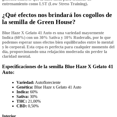
entrenamiento como LST (Low Stress Training).
¿Qué efectos nos brindará los cogollos de
la semilla de Green House?
Blue Haze X Gelato 41 Auto es una variedad mayormente
Indica (60%) con un 30% Sativa y 10% Ruderalis, por lo que
podemos esperar unos efectos bien equilibrados entre lo mental
y lo corporal. Esta cepa es perfecta para cualquier momento del
día, proporcionando una relajación moderada sin perder la
claridad mental.
Especificaciones de la semilla Blue Haze X Gelato 41
Auto:
Variedad:
Autofloreciente
Genética:
Blue Haze x Gelato 41 Auto
Indica:
60%
Sativa:
30%
THC:
21,00%
CBD:
0,50%
Interior