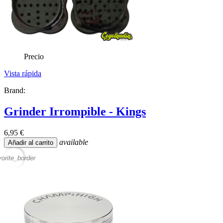
Precio
Vista rápida
Brand:
Grinder Irrompible - Kings
6,95 €
available
Añadir al carrito
vorite_border