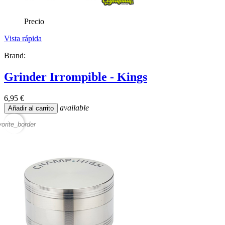
Precio
Vista rápida
Brand:
Grinder Irrompible - Kings
6,95 €
available
Añadir al carrito
vorite_border