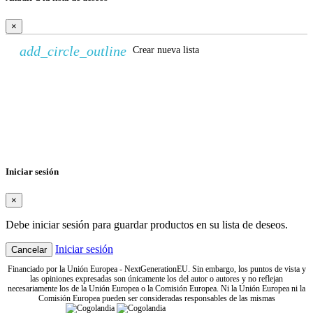
×
add_circle_outline
Crear nueva lista
Crear lista de deseos
×
Nombre de la lista de deseos
Cancelar
Crear lista de deseos
Iniciar sesión
×
Debe iniciar sesión para guardar productos en su lista de deseos.
Iniciar sesión
Cancelar
Financiado por la Unión Europea - NextGenerationEU. Sin embargo, los puntos de vista y
las opiniones expresadas son únicamente los del autor o autores y no reflejan
necesariamente los de la Unión Europea o la Comisión Europea. Ni la Unión Europea ni la
Comisión Europea pueden ser consideradas responsables de las mismas