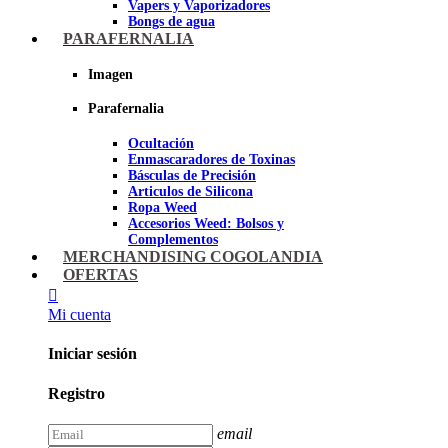
Vapers y Vaporizadores
Bongs de agua
Bandejas para liar
PARAFERNALIA
Grinders
Ceniceros para Fumadores
Imagen
Pipas de fumar
Pipas BHO
Parafernalia
Dabbers
Ocultación
Imagen
Enmascaradores de Toxinas
Básculas de Precisión
Articulos de Silicona
Ropa Weed
Accesorios Weed: Bolsos y
Complementos
Cannabuds
MERCHANDISING COGOLANDIA
Inciensos
OFERTAS
Libros y DVD's
Juegos Cannabicos
Mi cuenta
Terpenos
Accesorios para esnifar
Iniciar sesión
Imagen
Registro
email