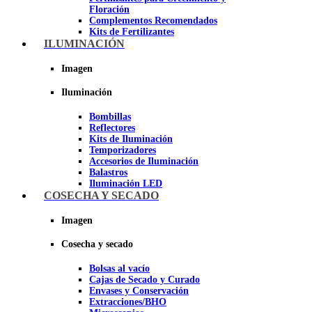
Floración
Complementos Recomendados
Kits de Fertilizantes
ILUMINACIÓN
Imagen
Imagen
Iluminación
Bombillas
Reflectores
Kits de Iluminación
Temporizadores
Accesorios de Iluminación
Balastros
Iluminación LED
Iluminación LEC
COSECHA Y SECADO
Luz Nocturna
Imagen
Imagen
Cosecha y secado
Bolsas al vacío
Cajas de Secado y Curado
Envases y Conservación
Extracciones/BHO