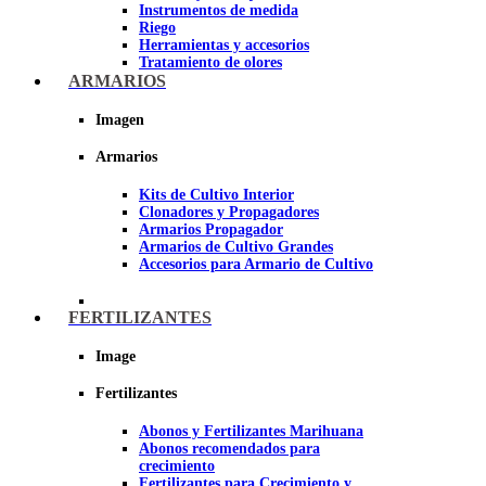
Instrumentos de medida
Riego
Herramientas y accesorios
Tratamiento de olores
Insecticidas y fungicidas
ARMARIOS
Hidroponía y Aeroponía
Papel Reflectante para cultivo de
Imagen
Interior
Armarios
Imagen
Kits de Cultivo Interior
Clonadores y Propagadores
Armarios Propagador
Armarios de Cultivo Grandes
Accesorios para Armario de Cultivo
FERTILIZANTES
Image
Fertilizantes
Abonos y Fertilizantes Marihuana
Abonos recomendados para
crecimiento
Fertilizantes para Crecimiento y