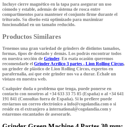
Incluye cierre magnético en la tapa para asegurar un uso
cómodo y estable, además de sistema de rosca entre
compartimentos para mantener el conjunto firme durante el
triturado. Su diseño está optimizado para maximizar
funcionalidad en un tamaño reducido.
Productos Similares
Tenemos una gran variedad de grinders de distintos tamaños,
formas, tipos de dentado y demás. Los podrás encontrar todos
en nuestra sección de
Grinder
. En esata ocasión queremos
recomendarle el
Grinder Acrílico 3 partes - Lion Rolling Circus
,
un grinder de plástico de Lion Rolling Circus, expertos en
parafernalia, así que este grinder nos va a durar. Échale un
vistazo en nuestra web.
Cualquier duda o problema que tenga, puede ponerse en
contacto con nosotros al +34 633 33 75 85 (España) o al +34 641
191 841 (Consultas fuera de España). Si lo prefiere puede
enviarnos un correo electrónico a info@cogolandia.com o si
reside en el extranjero a international@cogolandia.com y
estaremos encantados de asesorarle.
Grinder Green Machine 4 Partes 30 mm: