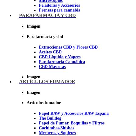
Microscopios
Peladoras y Accesorios
Prensas para cannabis
Secadores de cogollos
PARAFARMACIA Y CBD
Tijeras y herramientas de Corte
Imagen
Imagen
Parafarmacia y cbd
Extracciones CBD y Flores CBD
Aceites CBD
CBD Líquido y Vapers
Parafarmacia Cannábica
CBD Mascotas
Imagen
ARTÍCULOS FUMADOR
Imagen
Artículos fumador
Papel RAW y Accesorios RAW España
The Bulldog
Papel de Fumar. Boquillas y Filtros
Cachimbas/Shishas
Mecheros y Sopletes