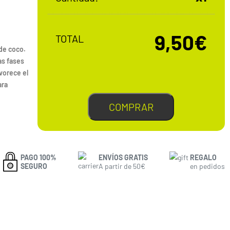
9,50€
TOTAL
 de coco.
as fases
vorece el
ara
COMPRAR
PAGO 100%
ENVÍOS GRATIS
REGALO
SEGURO
A partir de 50€
en pedidos