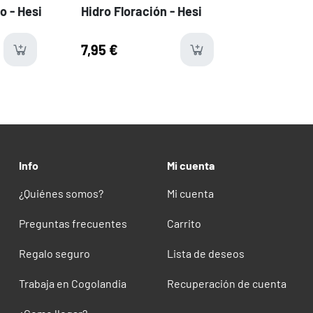
o - Hesi
Hidro Floración - Hesi
7,95 €
ms
available
last-i
Info
Mi cuenta
¿Quiénes somos?
Mi cuenta
Preguntas frecuentes
Carrito
Regalo seguro
Lista de deseos
Trabaja en Cogolandia
Recuperación de cuenta