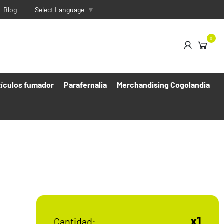
Blog
Select Language
▼
0
tículos fumador
Parafernalia
Merchandising Cogolandia
x1
Cantidad: