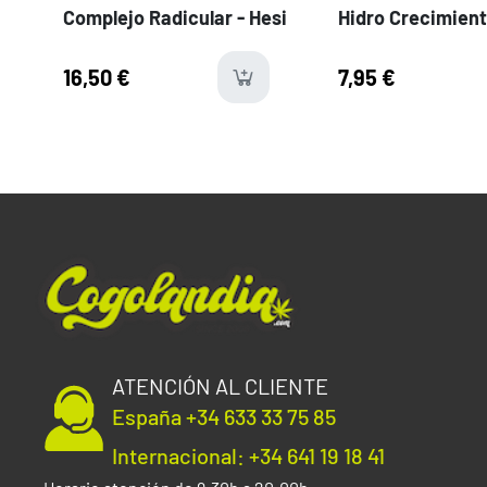
Complejo Radicular - Hesi
Hidro Crecimient
16,50 €
7,95 €
last-ite
ATENCIÓN AL CLIENTE
España +34 633 33 75 85
Internacional: +34 641 19 18 41