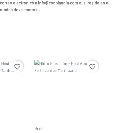
 correo electrónico a info@cogolandia.com o, si reside en el
ntados de asesorarle.
Precio
favorite_border
favorite_border
Hesi