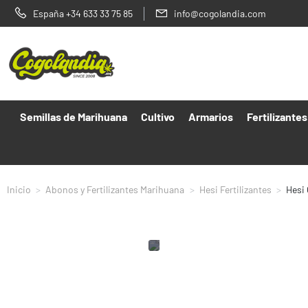
España +34 633 33 75 85
info@cogolandia.com
Semillas de Marihuana
Cultivo
Armarios
Fertilizantes
Inicio
Abonos y Fertilizantes Marihuana
Hesi Fertilizantes
Hesi 