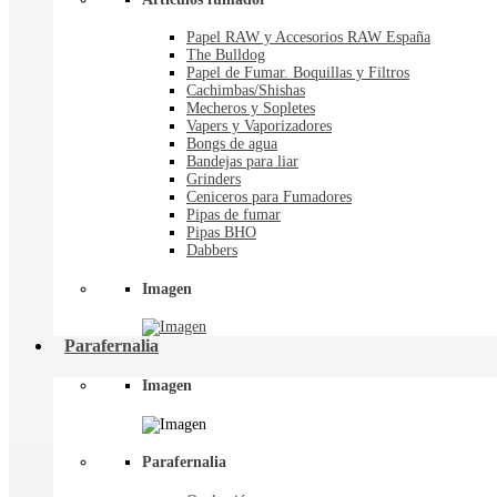
Papel RAW y Accesorios RAW España
The Bulldog
Papel de Fumar. Boquillas y Filtros
Cachimbas/Shishas
Mecheros y Sopletes
Vapers y Vaporizadores
Bongs de agua
Bandejas para liar
Grinders
Ceniceros para Fumadores
Pipas de fumar
Pipas BHO
Dabbers
Imagen
Parafernalia
Imagen
Parafernalia