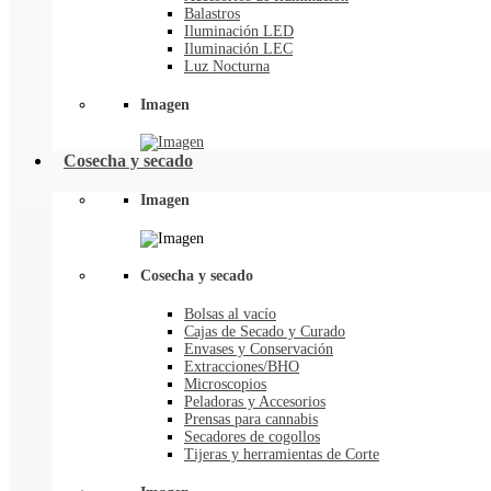
Balastros
Iluminación LED
Iluminación LEC
Luz Nocturna
Imagen
Cosecha y secado
Imagen
Cosecha y secado
Bolsas al vacío
Cajas de Secado y Curado
Envases y Conservación
Extracciones/BHO
Microscopios
Peladoras y Accesorios
Prensas para cannabis
Secadores de cogollos
Tijeras y herramientas de Corte