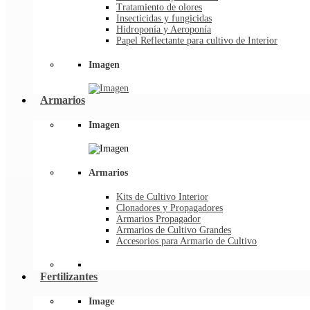
Tratamiento de olores
Insecticidas y fungicidas
Hidroponía y Aeroponía
Papel Reflectante para cultivo de Interior
Imagen
Armarios
Imagen
Armarios
Kits de Cultivo Interior
Clonadores y Propagadores
Armarios Propagador
Armarios de Cultivo Grandes
Accesorios para Armario de Cultivo
Fertilizantes
Image