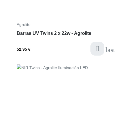
Distribución
120°
lumínica
Agrolite
Dimensiones
600 mm (L) x 36 mm (AN)
x 33 mm (AL)
Barras UV Twins 2 x 22w - Agrolite
Peso (una barra)
0,125 kg
last-ite
52,95 €
Vida útil
50.000 h
Contenido del
2 barras de 10 W
Precio
embalaje
Notas
Diseñadas específicamente para áreas de
propagación y propagadores.
No incluye estructura ni accesorios adicionales
que no se mencionen en el contenido.
CB10 Twins
— Iluminación eficiente y equilibrada