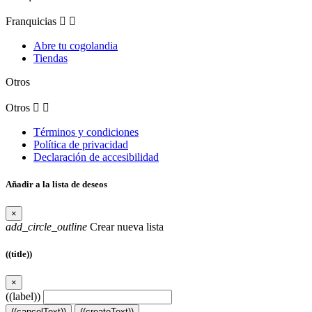
Franquicias


Abre tu cogolandia
Tiendas
Otros
Otros


Términos y condiciones
Política de privacidad
Declaración de accesibilidad
Añadir a la lista de deseos
×
add_circle_outline
Crear nueva lista
((title))
×
((label))
((cancelText))
((createText))