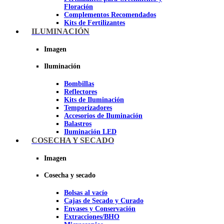
Floración
Complementos Recomendados
Kits de Fertilizantes
ILUMINACIÓN
Imagen
Imagen
Iluminación
Bombillas
Reflectores
Kits de Iluminación
Temporizadores
Accesorios de Iluminación
Balastros
Iluminación LED
Iluminación LEC
COSECHA Y SECADO
Luz Nocturna
Imagen
Imagen
Cosecha y secado
Bolsas al vacío
Cajas de Secado y Curado
Envases y Conservación
Extracciones/BHO