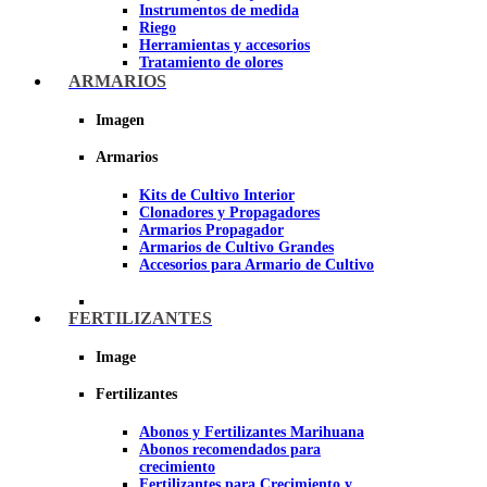
Instrumentos de medida
Riego
Herramientas y accesorios
Tratamiento de olores
Insecticidas y fungicidas
ARMARIOS
Hidroponía y Aeroponía
Papel Reflectante para cultivo de
Imagen
Interior
Armarios
Imagen
Kits de Cultivo Interior
Clonadores y Propagadores
Armarios Propagador
Armarios de Cultivo Grandes
Accesorios para Armario de Cultivo
FERTILIZANTES
Image
Fertilizantes
Abonos y Fertilizantes Marihuana
Abonos recomendados para
crecimiento
Fertilizantes para Crecimiento y