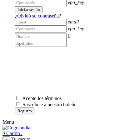
vpn_key
Iniciar sesión
¿Olvidó su contraseña?
email
vpn_key

Acepto los términos
Suscríbete a nuestro boletín
Registro
Menu
0
Carrito
/
Tu carrito
×