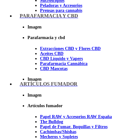
Microscopios
Peladoras y Accesorios
Prensas para cannabis
Secadores de cogollos
PARAFARMACIA Y CBD
Tijeras y herramientas de Corte
Imagen
Imagen
Parafarmacia y cbd
Extracciones CBD y Flores CBD
Aceites CBD
CBD Líquido y Vapers
Parafarmacia Cannábica
CBD Mascotas
Imagen
ARTÍCULOS FUMADOR
Imagen
Artículos fumador
Papel RAW y Accesorios RAW España
The Bulldog
Papel de Fumar. Boquillas y Filtros
Cachimbas/Shishas
Mecheros y Sopletes