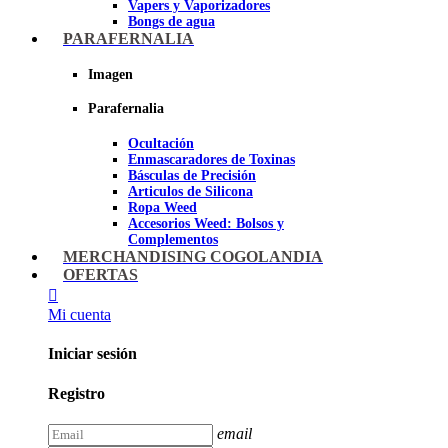
Vapers y Vaporizadores
Bongs de agua
Bandejas para liar
PARAFERNALIA
Grinders
Ceniceros para Fumadores
Imagen
Pipas de fumar
Pipas BHO
Parafernalia
Dabbers
Ocultación
Imagen
Enmascaradores de Toxinas
Básculas de Precisión
Articulos de Silicona
Ropa Weed
Accesorios Weed: Bolsos y
Complementos
Cannabuds
MERCHANDISING COGOLANDIA
Inciensos
OFERTAS
Libros y DVD's
Juegos Cannabicos
Mi cuenta
Terpenos
Accesorios para esnifar
Iniciar sesión
Imagen
Registro
email