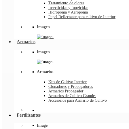
Tratamiento de olores
Insecticidas y fungicidas
Hidroponía y Aeroponía
Papel Reflectante para cultivo de Interior
Imagen
Armarios
Imagen
Armarios
Kits de Cultivo Interior
Clonadores y Propagadores
Armarios Propagador
Armarios de Cultivo Grandes
Accesorios para Armario de Cultivo
Fertilizantes
Image