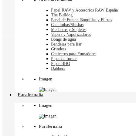
Papel RAW y Accesorios RAW España
The Bulldog
Papel de Fumar. Boquillas y Filtros
Cachimbas/Shishas
Mecheros y Sopletes
Vapers y Vaporizadores
Bongs de agua
Bandejas para liar
Grinders
Ceniceros para Fumadores
Pipas de fumar
Pipas BHO
Dabbers
Imagen
Parafernalia
Imagen
Parafernalia