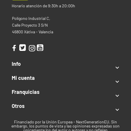
Horario atención de 9:30h a 20:00h
Polígono Industrial C,
Calle Proyecto 3 S/N
46800 Xàtiva - Valencia
Info

Mi cuenta

Dosis
Franquicias

La dosis de En-Strip depende del clima, el cultivo y la
densidad de moscas blancas y siempre se debe adaptar
Otros

a la situación concreta. Empiece a introducir
preventivamente poco después de plantar el cultivo La
Financiado por la Unión Europea - NextGenerationEU. Sin
2
dosis de introducción suele ser 1-10 por m
/suelta. Las
embargo, los puntos de vista y las opiniones expresadas son
únicamente los del autor o autores y no reflejan