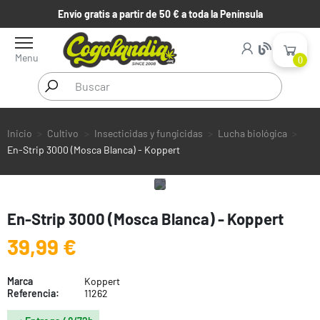
Envío gratis a partir de 50 € a toda la Península
Menu
0
Inicio
Cultivo
Insecticidas y fungicidas
Lucha biológica
En-Strip 3000 (Mosca Blanca) - Koppert
En-Strip 3000 (Mosca Blanca) - Koppert
39,99 €
Marca
Koppert
Referencia:
11262