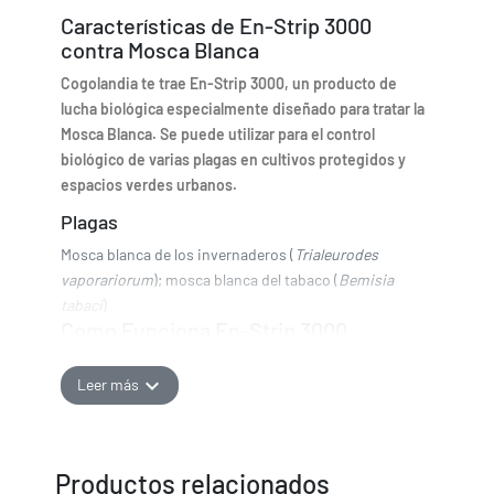
Características de En-Strip 3000
contra Mosca Blanca
Cogolandia te trae En-Strip 3000, un producto de
lucha biológica especialmente diseñado para tratar la
Mosca Blanca. Se puede utilizar para el control
biológico de varias plagas en cultivos protegidos y
espacios verdes urbanos.
Plagas
Mosca blanca de los invernaderos (
Trialeurodes
vaporariorum
); mosca blanca del tabaco (
Bemisia
tabaci
)
Como Funciona En-Strip 3000
La avispa hembra adulta parasita el tercer y cuarto
expand_more
Leer más
estadio larvario de la mosca blanca. También se
alimenta del huésped.
Efecto visual
Productos relacionados