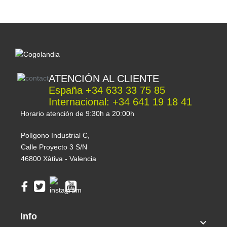
cultivar tus plantas en perfectas condiciones.
También puedes contactarnos al +34 633 33 75
85 (España) y al +34 641 191 841 (Consultas
fuera de España) o enviarnos un correo a
info@cogolandia.com
o si resides fuera de
España al correo
international@cogolandia.com
ATENCIÓN AL CLIENTE
para que te asesoremos en la elección de todo lo
España +34 633 33 75 85
necesario para tu cultivo.
Internacional: +34 641 19 18 41
Horario atención de 9:30h a 20:00h
Polígono Industrial C,
Calle Proyecto 3 S/N
46800 Xàtiva - Valencia
Info
