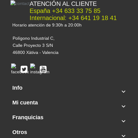
ATENCIÓN AL CLIENTE
similares a este, los puedes encontrar todos en
España +34 633 33 75 85
nuestra sección de
Lupas y Microscopios
Internacional: +34 641 19 18 41
Cualquier duda o problema que tenga, puede
Horario atención de 9:30h a 20:00h
ponerse en contacto con nosotros al +34 633 33
75 85 (España) o al +34 641 191 841 (Consultas
Polígono Industrial C,
fuera de España). Si lo prefiere puede enviarnos
Calle Proyecto 3 S/N
un correo electrónico a info@cogolandai.com o
46800 Xàtiva - Valencia
si reside en el extranjero a
internatinonal@cogolandia.com y estaremos
encantados de asesorarle.
Info

Mi cuenta

Franquicias

Otros
