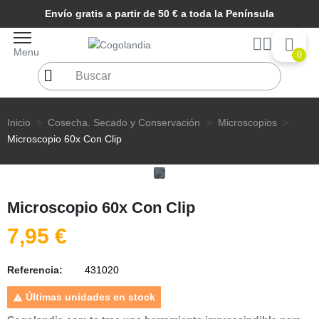
Envío gratis a partir de 50 € a toda la Península
Menu
0
Inicio
Cosecha. Secado y Conservación
Microscopios
Microscopio 60x Con Clip
Microscopio 60x Con Clip
7,95 €
Referencia:
431020
Últimas unidades en stock
