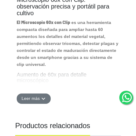
observación precisa y portátil para
cultivo
El Microscopio 60x con Clip
es una herramienta
compacta diseñada para ampliar hasta 60
aumentos los detalles del material vegetal,
permitiendo observar tricomas, detectar plagas y
controlar el estado de maduración directamente
desde un smartphone gracias a su sistema de
clip universal.
Aumento de 60x para detalle
microscópico
Su lente de aumento 60x permite visualizar
estructuras muy pequeñas con claridad, lo que
expand_more
Leer más
resulta útil para evaluar el punto óptimo de
cosecha o identificar posibles problemas en las
plantas.
Productos relacionados
Sistema de clip universal para móviles