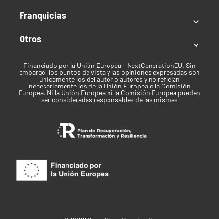
Tiempo floración:
8-9 semanas (ciclo completo)
Exterior
Franquicias

Producción:
300 g/planta
Otros
Mes de Cosecha:
Abril a Octubre (varias cosechas al

año)
Altura:
100-140 cm
Financiado por la Unión Europea - NextGenerationEU. Sin
embargo, los puntos de vista y las opiniones expresadas son
Clima:
Cálido / Templado
únicamente los del autor o autores y no reflejan
necesariamente los de la Unión Europea o la Comisión
Europea. Ni la Unión Europea ni la Comisión Europea pueden
Tipo de semilla
ser consideradas responsables de las mismas
Autofloreciente
Índica / Sativa
Índica predominante
Uso recomendado
Medicinal
Clima