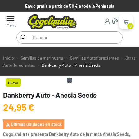
Envío gratis a partir de 50 € a toda la Península
Menu
0
Inicio
Semillas de marihuana
Semillas Autoflorecientes
Otras
Autoflorecientes
Dankberry Auto - Anesia Seeds
Nuevo
Dankberry Auto - Anesia Seeds
24,95 €
Últimas unidades en stock

Cogolandia te presenta Dankberry Auto de la marca Anesia Seeds,