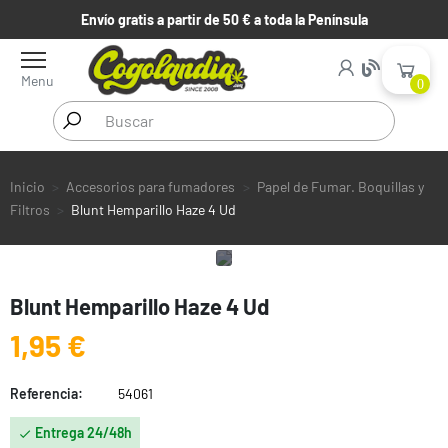
Envío gratis a partir de 50 € a toda la Península
Menu
0
Inicio
Accesorios para fumadores
Papel de Fumar. Boquillas y
Filtros
Blunt Hemparillo Haze 4 Ud
Blunt Hemparillo Haze 4 Ud
1,95 €
Referencia:
54061
Entrega 24/48h
