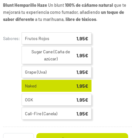
Blunt Hemparillo Haze
Un blunt
100% de cáñamo natural
que te
mejorará tu experiencia como fumador, añadiendo
un toque de
sabor diferente
a tu marihuana,
libre de tóxicos
.
1,95€
Sabores:
Frutos Rojos
Sugar Cane (Caña de
1,95€
azúcar)
1,95€
Grape (Uva)
1,95€
Naked
1,95€
OGK
1,95€
Cali-Fire (Canela)