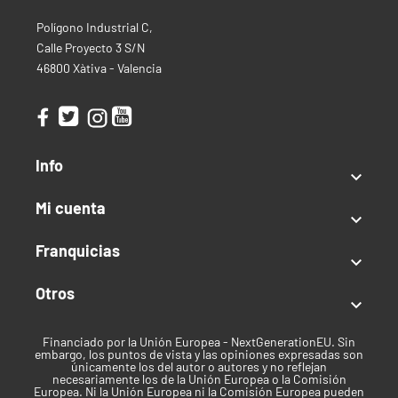
Los Blunt Hemparillo están
libres de tóxicos.
Polígono Industrial C,
Productos similares a tu Sabroso
Calle Proyecto 3 S/N
Papel para Fumar
46800 Xàtiva - Valencia
En nuestra categoría de
papeles, boquillas y
filtros,
encontrarás una gran variedad de papeles para
que puedas escoger el que más se adapte a ti.
Info
Cogolandia.com te ofrece las mejores productos al

mejor precio del mercado, como
Blunts Juicy Hemp.
Mi cuenta

También puedes contactarnos al +34 633 33 75 85
Franquicias
(España) y al +34 641 191 841 (Consultas fuera de

España) o enviarnos un correo
Otros
a
info@cogolandia.com
o si resides fuera de España al

correo
international@cogolandia.com
para que te
asesoremos en cada elección.
Financiado por la Unión Europea - NextGenerationEU. Sin
embargo, los puntos de vista y las opiniones expresadas son
únicamente los del autor o autores y no reflejan
necesariamente los de la Unión Europea o la Comisión
Tipo
Europea. Ni la Unión Europea ni la Comisión Europea pueden