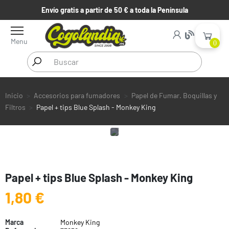
Envío gratis a partir de 50 € a toda la Península
Menu
0
Inicio
Accesorios para fumadores
Papel de Fumar. Boquillas y
Filtros
Papel + tips Blue Splash - Monkey King
Papel + tips Blue Splash - Monkey King
1,80 €
Marca
Monkey King