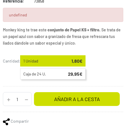
Referencia:
73858
undefined
Monkey king te trae este
conjunto de Papel KS + filtro.
Se trata de
un papel azul con sabor a granizado de fresa que refrescara tus
liados dándole un sabor especial y único.
1,80€
Cantidad:
1 Unidad
29,95€
Caja de 24 U.
AÑADIR A LA CESTA
Compartir