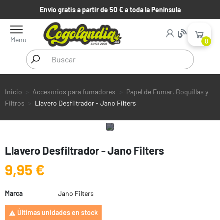
Envío gratis a partir de 50 € a toda la Península
Menu
0
Inicio
Accesorios para fumadores
Papel de Fumar. Boquillas y
Filtros
Llavero Desfiltrador - Jano Filters
Llavero Desfiltrador - Jano Filters
9,95 €
Marca
Jano Filters
Últimas unidades en stock
