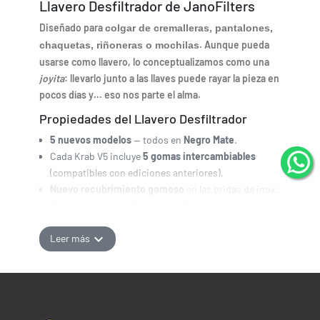
Llavero Desfiltrador de JanoFilters
Diseñado para
colgar de cremalleras, pantalones,
. Aunque pueda
chaquetas, riñoneras o mochilas
usarse como llavero, lo conceptualizamos como una
joyita
: llevarlo junto a las llaves puede rayar la pieza en
pocos días y… eso nos parte el alma.
Propiedades del Llavero Desfiltrador
5 nuevos modelos
— todos en
Negro Mate
.
Cada Krab V5 incluye
5 gomas intercambiables
(compatibles con ediciones anteriores).
Nuevo recubrimiento gomoso
en las bridas de inox,
más resistentes incluso si te sientas encima.
Anodizado mejorado: más denso, potente y brillante.
expand_more
Misma aleación de aluminio desde la edición II:
Leer más
flexible y resistente.
¿Qué incluye?
1 x Krab V5 Llavero.
1 x Brida de inox con recubrimiento gomoso.