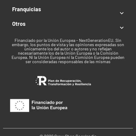
alcohol.
No limpiar con jabones no neutros
, ya que
Franquicias

deterioran el acabado mate.
Materiales y acabados
Otros

Negro Mate.
Color:
Aluminio (flexible y resistente).
Aleación:
Financiado por la Unión Europea - NextGenerationEU. Sin
Inox con recubrimiento gomoso (durabilidad
Brida:
embargo, los puntos de vista y las opiniones expresadas son
únicamente los del autor o autores y no reflejan
extra).
necesariamente los de la Unión Europea o la Comisión
Europea. Ni la Unión Europea ni la Comisión Europea pueden
Por qué te encantará
ser consideradas responsables de las mismas
El
no es un simple accesorio: es
Krabs V5 Llavero
una pieza coleccionable con flow, pensada para
acompañarte en tu día a día sin perder estilo.
Diseñado para durar, sorprender y hacer más fácil el
proceso de desfiltrar.