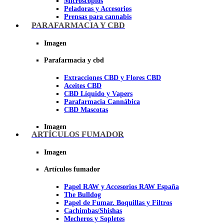
Microscopios
Peladoras y Accesorios
Prensas para cannabis
Secadores de cogollos
PARAFARMACIA Y CBD
Tijeras y herramientas de Corte
Imagen
Imagen
Parafarmacia y cbd
Extracciones CBD y Flores CBD
Aceites CBD
CBD Líquido y Vapers
Parafarmacia Cannábica
CBD Mascotas
Imagen
ARTÍCULOS FUMADOR
Imagen
Artículos fumador
Papel RAW y Accesorios RAW España
The Bulldog
Papel de Fumar. Boquillas y Filtros
Cachimbas/Shishas
Mecheros y Sopletes