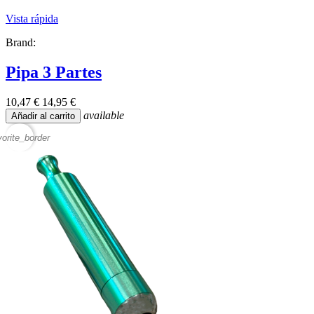
Vista rápida
Brand:
Pipa 3 Partes
10,47 €
14,95 €
available
Añadir al carrito
vorite_border