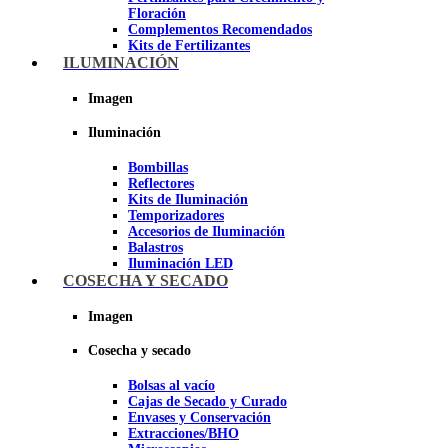
Floración
Complementos Recomendados
Kits de Fertilizantes
ILUMINACIÓN
Imagen
Imagen
Iluminación
Bombillas
Reflectores
Kits de Iluminación
Temporizadores
Accesorios de Iluminación
Balastros
Iluminación LED
Iluminación LEC
COSECHA Y SECADO
Luz Nocturna
Imagen
Imagen
Cosecha y secado
Bolsas al vacío
Cajas de Secado y Curado
Envases y Conservación
Extracciones/BHO