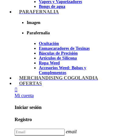
Vapers y Vaporizadores
Bongs de agua
Bandejas para liar
PARAFERNALIA
Grinders
Ceniceros para Fumadores
Imagen
Pipas de fumar
Pipas BHO
Parafernalia
Dabbers
Ocultación
Imagen
Enmascaradores de Toxinas
Básculas de Precisión
Articulos de Silicona
Ropa Weed
Accesorios Weed: Bolsos y
Complementos
Cannabuds
MERCHANDISING COGOLANDIA
Inciensos
OFERTAS
Libros y DVD's
Juegos Cannabicos
Mi cuenta
Terpenos
Accesorios para esnifar
Iniciar sesión
Imagen
Registro
email