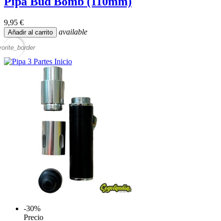
Pipa Bud Bomb (110mm)
9,95 €
available
Añadir al carrito
vorite_border
-30%
Precio