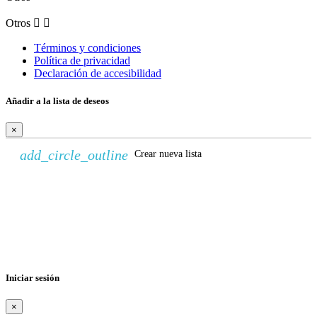
Otros


Términos y condiciones
Política de privacidad
Declaración de accesibilidad
Añadir a la lista de deseos
×
add_circle_outline
Crear nueva lista
Crear lista de deseos
×
Nombre de la lista de deseos
Cancelar
Crear lista de deseos
Iniciar sesión
×