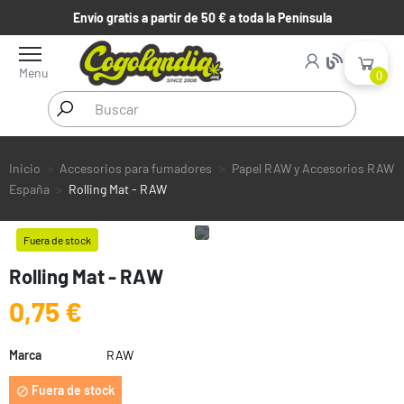
Envío gratis a partir de 50 € a toda la Península
Menu
0
Inicio
Accesorios para fumadores
Papel RAW y Accesorios RAW
España
Rolling Mat - RAW
Fuera de stock
Rolling Mat - RAW
0,75 €
Marca
RAW
Fuera de stock
