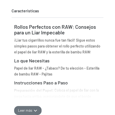
Caracteristicas
Rollos Perfectos con RAW: Consejos
para un Liar Impecable
¡Liar tus cigarrillos nunca fue tan fácil! Sigue estos
simples pasos para obtener el rollo perfecto utilizando
el papel de liar RAW y la esterilla de bambu RAW:
Lo que Necesitas
Papel de liar RAW - ¿Tabaco? De tu elección - Esterilla
de bambu RAW - Pajitas
Instrucciones Paso a Paso
Coloca el papel de liar con la
Preparación del Papel:
pega hacia arriba, asegurándote de que el borde
inferior esté alrededor de 10 pajitas desde la parte
inferior.
expand_more
Leer más