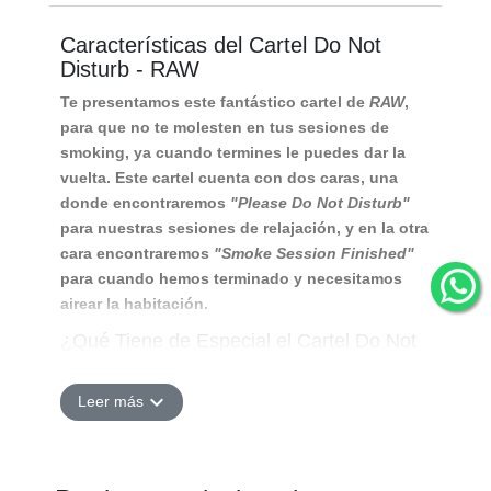
Características del Cartel Do Not
Disturb - RAW
Te presentamos este fantástico cartel de
RAW
,
para que no te molesten en tus sesiones de
smoking, ya cuando termines le puedes dar la
vuelta. Este cartel cuenta con dos caras, una
donde encontraremos
"Please Do Not Disturb"
para nuestras sesiones de relajación, y en la otra
cara encontraremos
"Smoke Session Finished"
para cuando hemos terminado y necesitamos
airear la habitación.
¿Qué Tiene de Especial el Cartel Do Not
Disturb - RAW?
El
Cartel Do Not Disturb - RAW
es perfecto para
expand_more
Leer más
amantes de la marca, ya que son productos
exclusivos, que quedan muy lejos de sus
clásicos papeles de liar.