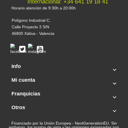
Internacional: +34 641 19 18 41
Horario atención de 9:30h a 20:00h
Polígono Industrial C,
Calle Proyecto 3 S/N
46800 Xàtiva - Valencia
Info

Mi cuenta

Franquicias

Otros

Financiado por la Unión Europea - NextGenerationEU. Sin
embargo, los puntos de vista y las opiniones expresadas son