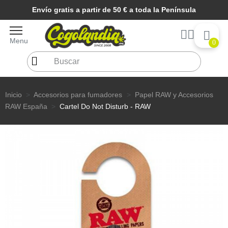
Envío gratis a partir de 50 € a toda la Península
Menu
0
Inicio
Accesorios para fumadores
Papel RAW y Accesorios
RAW España
Cartel Do Not Disturb - RAW