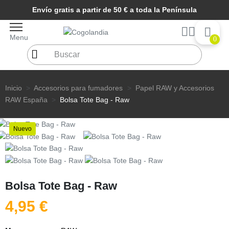
Envío gratis a partir de 50 € a toda la Península
Menu
0
Inicio
Accesorios para fumadores
Papel RAW y Accesorios
RAW España
Bolsa Tote Bag - Raw
Nuevo
Bolsa Tote Bag - Raw
4,95 €