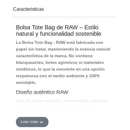
Caracteristicas
Bolsa Tote Bag de RAW – Estilo
natural y funcionalidad sostenible
La
Bolsa Tote Bag - RAW
está fabricada con
papel sin tratar, manteniendo la esencia natural
característica de la marca. No contiene
blanqueantes, tintes agresivos ni materiales
sintéticos, lo que la convierte en una opción
respetuosa con el medio ambiente y 100%
reciclable.
Diseño auténtico RAW
Con un estilo sencillo y reconocible, esta tote
bag presenta el logotipo RAW en su color
original sobre una superficie de textura natural.
Su diseño recuerda a las bolsas clásicas de
expand_more
Leer más
tienda, pero con un toque moderno y urbano que