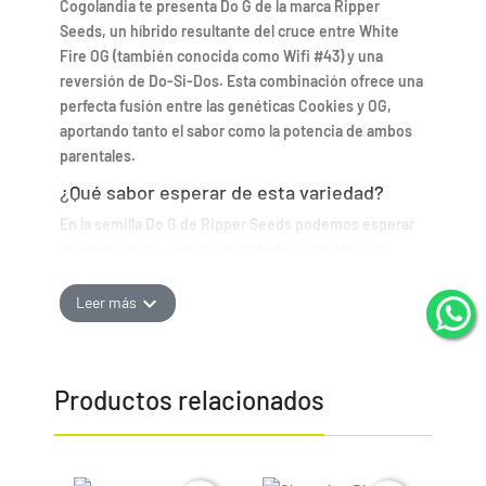
Cogolandia te presenta Do G de la marca Ripper
Seeds, un híbrido resultante del cruce entre White
Fire OG (también conocida como Wifi #43) y una
reversión de Do-Si-Dos. Esta combinación ofrece una
perfecta fusión entre las genéticas Cookies y OG,
aportando tanto el sabor como la potencia de ambos
parentales.
¿Qué sabor esperar de esta variedad?
En la semilla Do G de Ripper Seeds podemos esperar
un aroma seco, con una mezcla de notas terrosas,
ácidas y de combustible que invadirán tu paladar.
expand_more
Leer más
¿Cómo cultivar esta semilla de cannabis?
Cultivo de Do-G en Exterior
Para el cultivo de esta semilla de cannabis en exterior,
Productos relacionados
Cogolandia te recomienda tener en cuenta que la
floración se completa en el mes de octubre. Es una
planta que puede duplicar su tamaño al entrar en la
fase de floración, por lo que es aconsejable