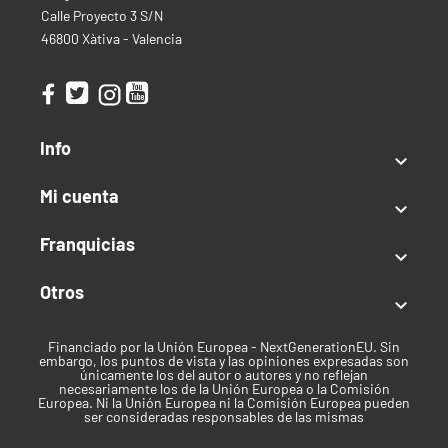
Calle Proyecto 3 S/N
Altura:
200 cm
46800 Xàtiva - Valencia
Clima:
Templado
Tipo de semilla
Temporada/Feminizada
Info

Índica / Sativa
Mi cuenta
Equilibrado

Uso recomendado
Franquicias

Recreativo
Otros

Clima
Financiado por la Unión Europea - NextGenerationEU. Sin
Templado
embargo, los puntos de vista y las opiniones expresadas son
únicamente los del autor o autores y no reflejan
necesariamente los de la Unión Europea o la Comisión
Tiempo de cosecha
Europea. Ni la Unión Europea ni la Comisión Europea pueden
ser consideradas responsables de las mismas
Finales de septiembre - Principios de octubre