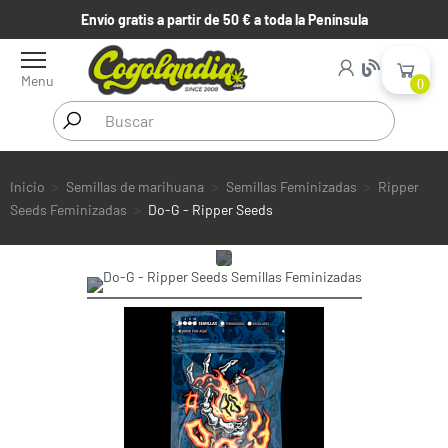
Envío gratis a partir de 50 € a toda la Península
Menu
0
Inicio
Semillas de marihuana
Semillas Feminizadas
Ripper
Seeds Feminizadas
Do-G - Ripper Seeds