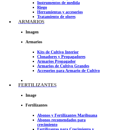
Instrumentos de medida
Riego
Herramientas y accesorios
Tratamiento de olores
Insecticidas y fungicidas
ARMARIOS
Hidroponía y Aeroponía
Papel Reflectante para cultivo de
Imagen
Interior
Armarios
Imagen
Kits de Cultivo Interior
Clonadores y Propagadores
Armarios Propagador
Armarios de Cultivo Grandes
Accesorios para Armario de Cultivo
FERTILIZANTES
Image
Fertilizantes
Abonos y Fertilizantes Marihuana
Abonos recomendados para
crecimiento
Fertilizantes para Crecimiento y