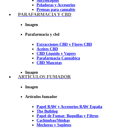
Microscopios
Peladoras y Accesorios
Prensas para cannabis
Secadores de cogollos
PARAFARMACIA Y CBD
Tijeras y herramientas de Corte
Imagen
Imagen
Parafarmacia y cbd
Extracciones CBD y Flores CBD
Aceites CBD
CBD Líquido y Vapers
Parafarmacia Cannábica
CBD Mascotas
Imagen
ARTÍCULOS FUMADOR
Imagen
Artículos fumador
Papel RAW y Accesorios RAW España
The Bulldog
Papel de Fumar. Boquillas y Filtros
Cachimbas/Shishas
Mecheros y Sopletes