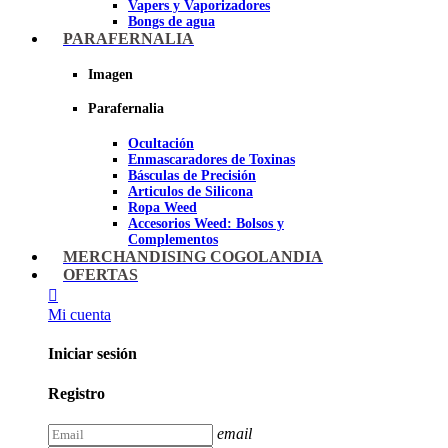
Vapers y Vaporizadores
Bongs de agua
Bandejas para liar
PARAFERNALIA
Grinders
Ceniceros para Fumadores
Imagen
Pipas de fumar
Pipas BHO
Parafernalia
Dabbers
Ocultación
Imagen
Enmascaradores de Toxinas
Básculas de Precisión
Articulos de Silicona
Ropa Weed
Accesorios Weed: Bolsos y
Complementos
Cannabuds
MERCHANDISING COGOLANDIA
Inciensos
OFERTAS
Libros y DVD's
Juegos Cannabicos
Mi cuenta
Terpenos
Accesorios para esnifar
Iniciar sesión
Imagen
Registro
email