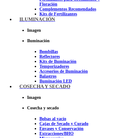
Floración
Complementos Recomendados
Kits de Fertilizantes
ILUMINACIÓN
Imagen
Imagen
Iluminación
Bombillas
Reflectores
Kits de Iluminación
Temporizadores
Accesorios de Iluminación
Balastros
Iluminación LED
Iluminación LEC
COSECHA Y SECADO
Luz Nocturna
Imagen
Imagen
Cosecha y secado
Bolsas al vacío
Cajas de Secado y Curado
Envases y Conservación
Extracciones/BHO