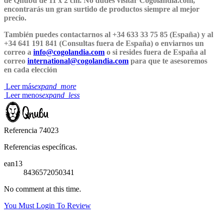
de Qnubu de 11 x 2 cm. No dudes visitar Cogolandia.com,
encontrarás un gran surtido de productos siempre al mejor
precio.
También puedes contactarnos al +34 633 33 75 85 (España) y al
+34 641 191 841 (Consultas fuera de España) o enviarnos un
correo a
info@cogolandia.com
o si resides fuera de España al
correo
international@cogolandia.com
para que te asesoremos
en cada elección
Leer más
expand_more
Leer menos
expand_less
Referencia
74023
Referencias específicas.
ean13
8436572050341
No comment at this time.
You Must Login To Review