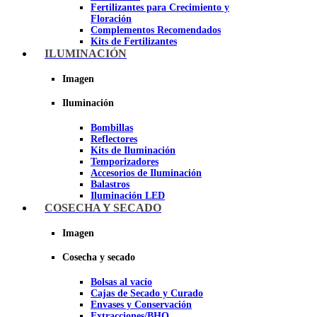
Fertilizantes para Crecimiento y
Floración
Complementos Recomendados
Kits de Fertilizantes
ILUMINACIÓN
Imagen
Imagen
Iluminación
Bombillas
Reflectores
Kits de Iluminación
Temporizadores
Accesorios de Iluminación
Balastros
Iluminación LED
Iluminación LEC
COSECHA Y SECADO
Luz Nocturna
Imagen
Imagen
Cosecha y secado
Bolsas al vacío
Cajas de Secado y Curado
Envases y Conservación
Extracciones/BHO