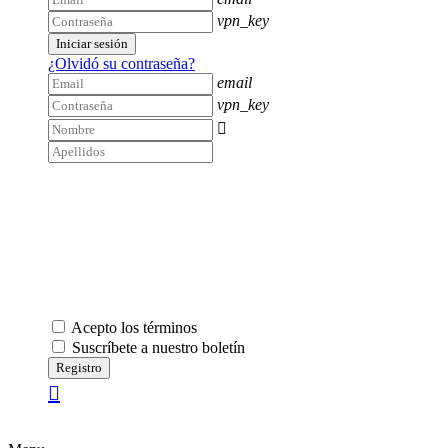
vpn_key
Iniciar sesión
¿Olvidó su contraseña?
email
vpn_key

Acepto los términos
Suscríbete a nuestro boletín
Registro