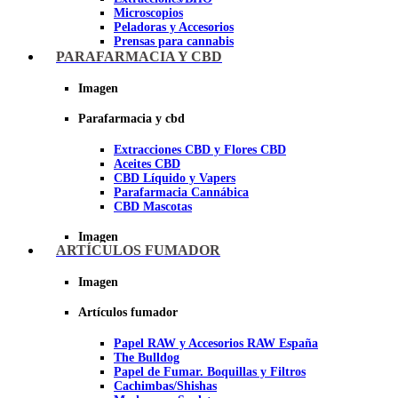
Microscopios
Peladoras y Accesorios
Prensas para cannabis
Secadores de cogollos
PARAFARMACIA Y CBD
Tijeras y herramientas de Corte
Imagen
Imagen
Parafarmacia y cbd
Extracciones CBD y Flores CBD
Aceites CBD
CBD Líquido y Vapers
Parafarmacia Cannábica
CBD Mascotas
Imagen
ARTÍCULOS FUMADOR
Imagen
Artículos fumador
Papel RAW y Accesorios RAW España
The Bulldog
Papel de Fumar. Boquillas y Filtros
Cachimbas/Shishas