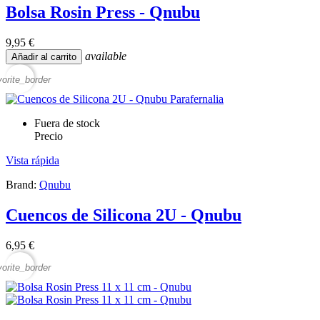
Bolsa Rosin Press - Qnubu
9,95 €
available
Añadir al carrito
vorite_border
Fuera de stock
Precio
Vista rápida
Brand:
Qnubu
Cuencos de Silicona 2U - Qnubu
6,95 €
vorite_border