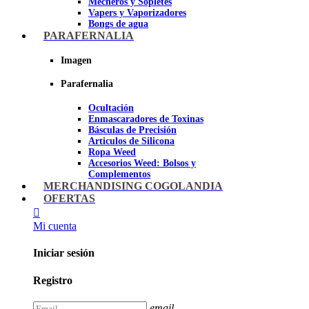
Mecheros y Sopletes
Vapers y Vaporizadores
Bongs de agua
Bandejas para liar
PARAFERNALIA
Grinders
Ceniceros para Fumadores
Imagen
Pipas de fumar
Pipas BHO
Parafernalia
Dabbers
Ocultación
Imagen
Enmascaradores de Toxinas
Básculas de Precisión
Articulos de Silicona
Ropa Weed
Accesorios Weed: Bolsos y
Complementos
Cannabuds
MERCHANDISING COGOLANDIA
Inciensos
OFERTAS
Libros y DVD's
Juegos Cannabicos
Mi cuenta
Terpenos
Accesorios para esnifar
Iniciar sesión
Imagen
Registro
email