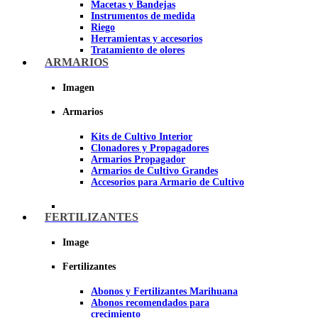
Macetas y Bandejas
Instrumentos de medida
Riego
Herramientas y accesorios
Tratamiento de olores
Insecticidas y fungicidas
ARMARIOS
Hidroponía y Aeroponía
Papel Reflectante para cultivo de
Imagen
Interior
Armarios
Imagen
Kits de Cultivo Interior
Clonadores y Propagadores
Armarios Propagador
Armarios de Cultivo Grandes
Accesorios para Armario de Cultivo
FERTILIZANTES
Image
Fertilizantes
Abonos y Fertilizantes Marihuana
Abonos recomendados para
crecimiento