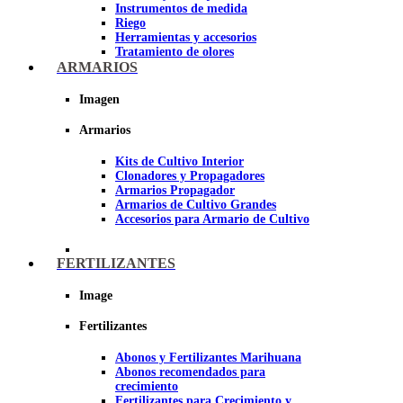
Instrumentos de medida
Riego
Herramientas y accesorios
Tratamiento de olores
Insecticidas y fungicidas
ARMARIOS
Hidroponía y Aeroponía
Papel Reflectante para cultivo de
Imagen
Interior
Armarios
Imagen
Kits de Cultivo Interior
Clonadores y Propagadores
Armarios Propagador
Armarios de Cultivo Grandes
Accesorios para Armario de Cultivo
FERTILIZANTES
Image
Fertilizantes
Abonos y Fertilizantes Marihuana
Abonos recomendados para
crecimiento
Fertilizantes para Crecimiento y