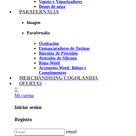
Vapers y Vaporizadores
Bongs de agua
Bandejas para liar
PARAFERNALIA
Grinders
Ceniceros para Fumadores
Imagen
Pipas de fumar
Pipas BHO
Parafernalia
Dabbers
Ocultación
Imagen
Enmascaradores de Toxinas
Básculas de Precisión
Articulos de Silicona
Ropa Weed
Accesorios Weed: Bolsos y
Complementos
Cannabuds
MERCHANDISING COGOLANDIA
Inciensos
OFERTAS
Libros y DVD's
Juegos Cannabicos
Mi cuenta
Terpenos
Accesorios para esnifar
Iniciar sesión
Imagen
Registro
email