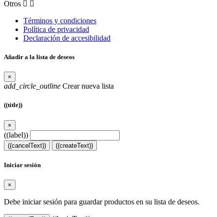
Otros


Términos y condiciones
Política de privacidad
Declaración de accesibilidad
Añadir a la lista de deseos
×
add_circle_outline
Crear nueva lista
((title))
×
((label))
((cancelText))
((createText))
Iniciar sesión
×
Debe iniciar sesión para guardar productos en su lista de deseos.