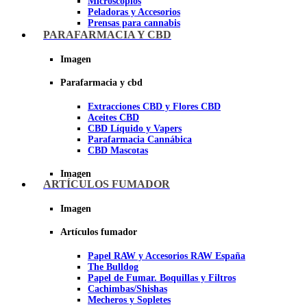
Microscopios
Peladoras y Accesorios
Prensas para cannabis
Secadores de cogollos
PARAFARMACIA Y CBD
Tijeras y herramientas de Corte
Imagen
Imagen
Parafarmacia y cbd
Extracciones CBD y Flores CBD
Aceites CBD
CBD Líquido y Vapers
Parafarmacia Cannábica
CBD Mascotas
Imagen
ARTÍCULOS FUMADOR
Imagen
Artículos fumador
Papel RAW y Accesorios RAW España
The Bulldog
Papel de Fumar. Boquillas y Filtros
Cachimbas/Shishas
Mecheros y Sopletes