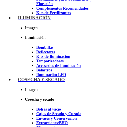
Floración
Complementos Recomendados
Kits de Fertilizantes
ILUMINACIÓN
Imagen
Imagen
Iluminación
Bombillas
Reflectores
Kits de Iluminación
Temporizadores
Accesorios de Iluminación
Balastros
Iluminación LED
Iluminación LEC
COSECHA Y SECADO
Luz Nocturna
Imagen
Imagen
Cosecha y secado
Bolsas al vacío
Cajas de Secado y Curado
Envases y Conservación
Extracciones/BHO