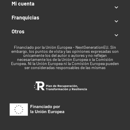
Mi cuenta
Mes de Cosecha:
Finales de septiembre a principios

de octubre
Franquicias
Altura:
Alta

Clima:
Templado/Cálido
Otros

Tipo de semilla
Financiado por la Unión Europea - NextGenerationEU. Sin
Temporada/Feminizada
embargo, los puntos de vista y las opiniones expresadas son
únicamente los del autor o autores y no reflejan
necesariamente los de la Unión Europea o la Comisión
Índica / Sativa
Europea. Ni la Unión Europea ni la Comisión Europea pueden
ser consideradas responsables de las mismas
Sativa predominante
Uso recomendado
Recreativo
Clima
Cálido
Tiempo de cosecha