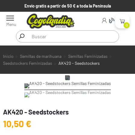
Envío gratis a partir de 50 € a toda la Península
Menu
0
Inicio
Semillas de marihuana
Semillas Feminizadas
Seedstockers Feminizadas
AK420 - Seedstockers
AK420 - Seedstockers
10,50 €