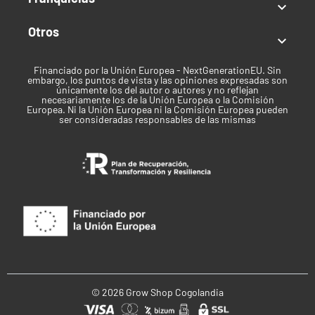

Autofloreciente
Otros

Índica / Sativa
Financiado por la Unión Europea - NextGenerationEU. Sin
embargo, los puntos de vista y las opiniones expresadas son
Índica predominante
únicamente los del autor o autores y no reflejan
necesariamente los de la Unión Europea o la Comisión
Uso recomendado
Europea. Ni la Unión Europea ni la Comisión Europea pueden
ser consideradas responsables de las mismas
Recreativo
Clima
Templado
Tiempo de cosecha
Agosto
Marca
© 2026 Grow Shop Cogolandia
SeedStockers