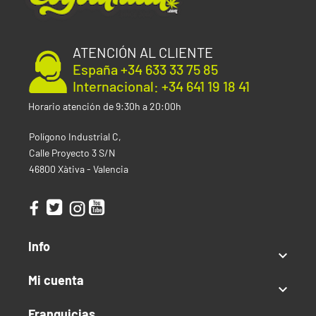
Panties Auto:
Variedad:
Autofloreciente
ATENCIÓN AL CLIENTE
Genética:
Mandarin Panties x genética
autofloreciente
España +34 633 33 75 85
Indica:
70%
Internacional: +34 641 19 18 41
Sativa:
30%
Horario atención de 9:30h a 20:00h
THC:
Alto
CBD:
Bajo
Polígono Industrial C,
Interior
Calle Proyecto 3 S/N
Producción:
hasta 500 g/m²
46800 Xàtiva - Valencia
Altura:
70–110 cm
Tiempo floración:
65-75 Días desde Germinación
Exterior
Producción:
hasta 180 g/planta
Info
Tiempo de Cosecha:
10-11 Semanas desde Semilla

Altura:
90–130 cm
Mi cuenta
Clima:
Cálido o Templado

Franquicias
Tipo de semilla