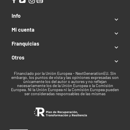
Autofloreciente
Índica / Sativa
Info

Sativa predominante
Mi cuenta

Uso recomendado
Franquicias

Recreativo
Otros
Clima

Templado
Financiado por la Unión Europea - NextGenerationEU. Sin
embargo, los puntos de vista y las opiniones expresadas son
Tiempo de cosecha
únicamente los del autor o autores y no reflejan
necesariamente los de la Unión Europea o la Comisión
Europea. Ni la Unión Europea ni la Comisión Europea pueden
Agosto
ser consideradas responsables de las mismas
Marca
Dutch Passion
Mes de cosecha en Exterior