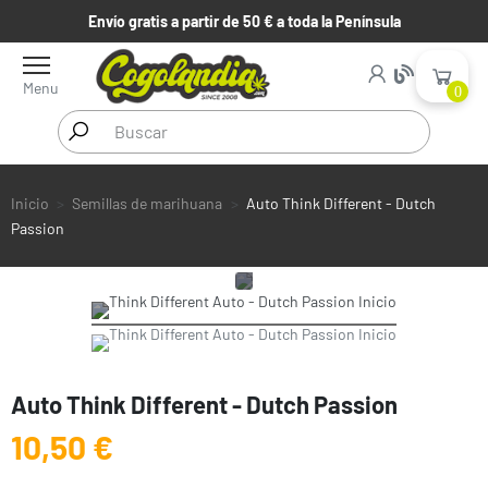
Envío gratis a partir de 50 € a toda la Península
Menu
0
Inicio
Semillas de marihuana
Auto Think Different - Dutch
Passion
Auto Think Different - Dutch Passion
10,50 €