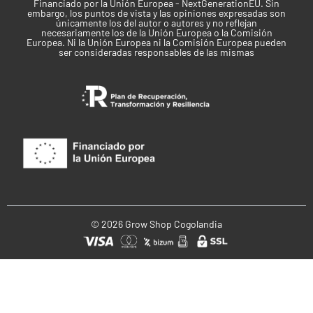
Producción:
400-450 g/m².
Financiado por la Unión Europea - NextGenerationEU. Sin
embargo, los puntos de vista y las opiniones expresadas son
Altura:
60-100 cm.
únicamente los del autor o autores y no reflejan
necesariamente los de la Unión Europea o la Comisión
Tiempo floración:
8-9 semanas desde la
Europea. Ni la Unión Europea ni la Comisión Europea pueden
germinación.
ser consideradas responsables de las mismas
Exterior
Producción:
70-150 g/planta.
Mes de Cosecha:
8-9 semanas después de germinar.
Altura:
70-120 cm.
Clima:
Templado o cálido.
Tipo de semilla
Autofloreciente
Índica / Sativa
© 2026 Grow Shop Cogolandia
Índica predominante
Uso recomendado
Recreativo