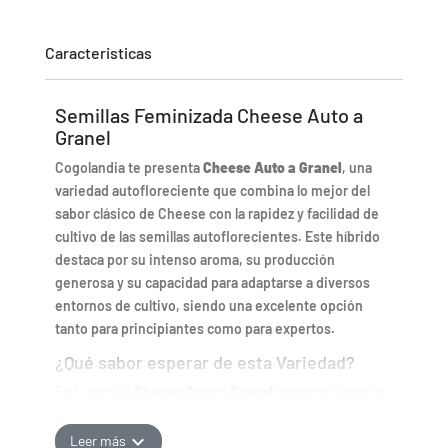
Caracteristicas
Semillas Feminizada Cheese Auto a
Granel
Cogolandia te presenta
Cheese Auto a Granel
, una
variedad autofloreciente que combina lo mejor del
sabor clásico de Cheese con la rapidez y facilidad de
cultivo de las semillas autoflorecientes. Este híbrido
destaca por su intenso aroma, su producción
generosa y su capacidad para adaptarse a diversos
entornos de cultivo, siendo una excelente opción
tanto para principiantes como para expertos.
¿Qué sabor esperar de esta Variedad?
En la semilla
Cheese Auto a Granel
podemos esperar
un aroma y sabor intensos y característicos. Su perfil
destaca por notas fuertes de queso curado,
expand_more
Leer más