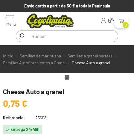
Envío gratis a partir de 50 € a toda la Península
Menu
0
Inicio
Semillas de marihuana
Semillas a granel baratas
Semillas Autoflorecientes a Granel
Cheese Auto a granel
Cheese Auto a granel
0,75 €
Referencia:
25608
Entrega 24/48h
