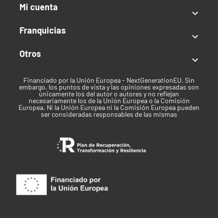
Mi cuenta
Clima

Templado
Franquicias

Tiempo de cosecha
Otros

Agosto
Financiado por la Unión Europea - NextGenerationEU. Sin
Marca
embargo, los puntos de vista y las opiniones expresadas son
únicamente los del autor o autores y no reflejan
necesariamente los de la Unión Europea o la Comisión
Sensi Seeds
Europea. Ni la Unión Europea ni la Comisión Europea pueden
ser consideradas responsables de las mismas
Mes de cosecha en Exterior
Agosto
Tiempo de Floración
De 7 a 8 Semanas
Sabor
Dulce