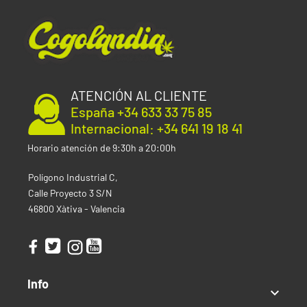
Producción:
400–500 g/m²
Altura:
60–90 cm
Tiempo floración:
50–60 días
Exterior
Producción:
50–80 g/planta
ATENCIÓN AL CLIENTE
Mes de Cosecha:
Agosto–Septiembre
España +34 633 33 75 85
Altura:
80–130 cm
Internacional: +34 641 19 18 41
Clima:
Templado–Mediterráneo
Horario atención de 9:30h a 20:00h
Tipo de semilla
Polígono Industrial C,
Autofloreciente
Calle Proyecto 3 S/N
46800 Xàtiva - Valencia
Índica / Sativa
Índica predominante
Uso recomendado
Info

Recreativo