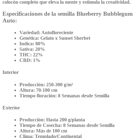
colocón completo que eleva la mente y estimula la creatividad.
Especificaciones de la semilla Blueberry Bubblegum
Auto:
Variedad:
Autofloreciente
Genética:
Gelato x Sunset Sherbet
Indica:
80%
Sativa:
20%
THC:
22%
CBD:
1%
Interior
Producción:
250-300 g/m²
Altura:
70-100 cm
Tiempo floración:
8 Semanas desde Semilla
Exterior
Producción:
Hasta 200 g/planta
Tiempo de Cosecha:
8 Semanas desde Semilla
Altura:
Más de 100 cm
Clima:
Templado/Continental