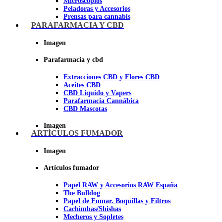
Microscopios
Peladoras y Accesorios
Prensas para cannabis
Secadores de cogollos
PARAFARMACIA Y CBD
Tijeras y herramientas de Corte
Imagen
Imagen
Parafarmacia y cbd
Extracciones CBD y Flores CBD
Aceites CBD
CBD Líquido y Vapers
Parafarmacia Cannábica
CBD Mascotas
Imagen
ARTÍCULOS FUMADOR
Imagen
Artículos fumador
Papel RAW y Accesorios RAW España
The Bulldog
Papel de Fumar. Boquillas y Filtros
Cachimbas/Shishas
Mecheros y Sopletes