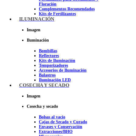
Floración
Complementos Recomendados
Kits de Fertilizantes
ILUMINACIÓN
Imagen
Imagen
Iluminación
Bombillas
Reflectores
Kits de Iluminación
Temporizadores
Accesorios de Iluminación
Balastros
Iluminación LED
Iluminación LEC
COSECHA Y SECADO
Luz Nocturna
Imagen
Imagen
Cosecha y secado
Bolsas al vacío
Cajas de Secado y Curado
Envases y Conservación
Extracciones/BHO