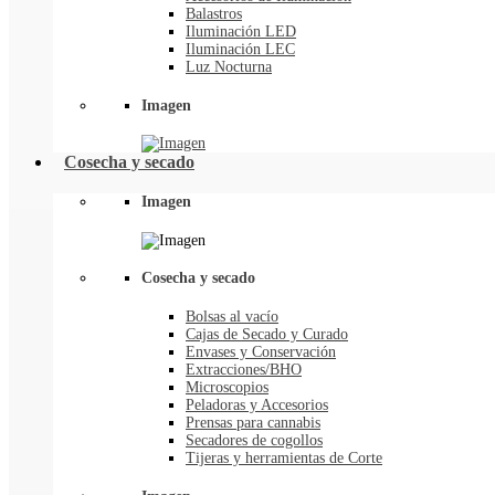
Balastros
Iluminación LED
Iluminación LEC
Luz Nocturna
Imagen
Cosecha y secado
Imagen
Cosecha y secado
Bolsas al vacío
Cajas de Secado y Curado
Envases y Conservación
Extracciones/BHO
Microscopios
Peladoras y Accesorios
Prensas para cannabis
Secadores de cogollos
Tijeras y herramientas de Corte