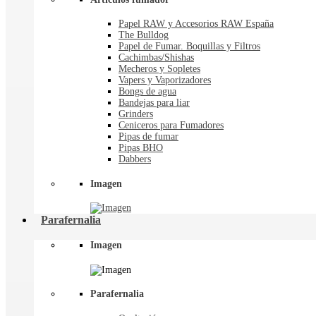
Papel RAW y Accesorios RAW España
The Bulldog
Papel de Fumar. Boquillas y Filtros
Cachimbas/Shishas
Mecheros y Sopletes
Vapers y Vaporizadores
Bongs de agua
Bandejas para liar
Grinders
Ceniceros para Fumadores
Pipas de fumar
Pipas BHO
Dabbers
Imagen
Parafernalia
Imagen
Parafernalia