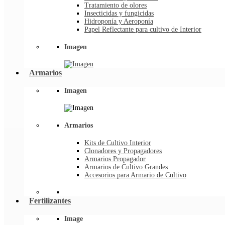
Tratamiento de olores
Insecticidas y fungicidas
Hidroponía y Aeroponía
Papel Reflectante para cultivo de Interior
Imagen
Armarios
Imagen
Armarios
Kits de Cultivo Interior
Clonadores y Propagadores
Armarios Propagador
Armarios de Cultivo Grandes
Accesorios para Armario de Cultivo
Fertilizantes
Image