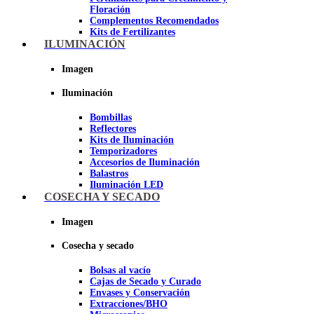
Floración
Complementos Recomendados
Kits de Fertilizantes
ILUMINACIÓN
Imagen
Imagen
Iluminación
Bombillas
Reflectores
Kits de Iluminación
Temporizadores
Accesorios de Iluminación
Balastros
Iluminación LED
Iluminación LEC
COSECHA Y SECADO
Luz Nocturna
Imagen
Imagen
Cosecha y secado
Bolsas al vacío
Cajas de Secado y Curado
Envases y Conservación
Extracciones/BHO