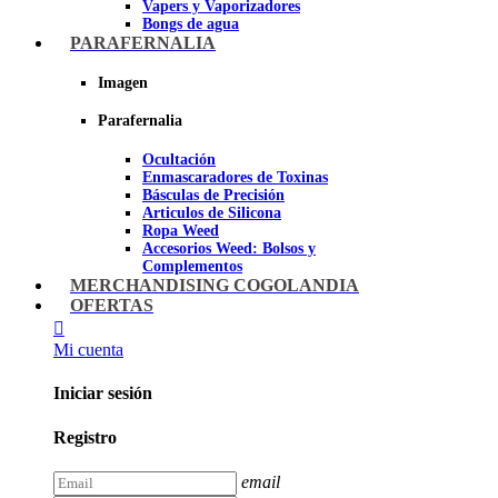
Vapers y Vaporizadores
Bongs de agua
Bandejas para liar
PARAFERNALIA
Grinders
Ceniceros para Fumadores
Imagen
Pipas de fumar
Pipas BHO
Parafernalia
Dabbers
Ocultación
Imagen
Enmascaradores de Toxinas
Básculas de Precisión
Articulos de Silicona
Ropa Weed
Accesorios Weed: Bolsos y
Complementos
Cannabuds
MERCHANDISING COGOLANDIA
Inciensos
OFERTAS
Libros y DVD's
Juegos Cannabicos
Mi cuenta
Terpenos
Accesorios para esnifar
Iniciar sesión
Imagen
Registro
email