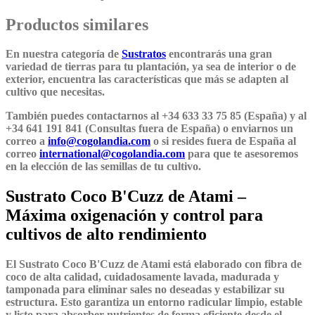
Productos similares
En nuestra categoría de
Sustratos
encontrarás una gran
variedad de tierras para tu plantación, ya sea de interior o de
exterior, encuentra las características que más se adapten al
cultivo que necesitas.
También puedes contactarnos al +34 633 33 75 85 (España) y al
+34 641 191 841 (Consultas fuera de España) o enviarnos un
correo a
info@cogolandia.com
o si resides fuera de España al
correo
international@cogolandia.com
para que te asesoremos
en la elección de las semillas de tu cultivo.
Sustrato Coco B'Cuzz de Atami –
Máxima oxigenación y control para
cultivos de alto rendimiento
El
Sustrato Coco B'Cuzz de Atami
está elaborado con fibra de
coco de alta calidad, cuidadosamente
lavada, madurada y
tamponada
para eliminar sales no deseadas y estabilizar su
estructura. Esto garantiza un entorno radicular limpio, estable
y listo para absorber nutrientes de forma eficiente desde el