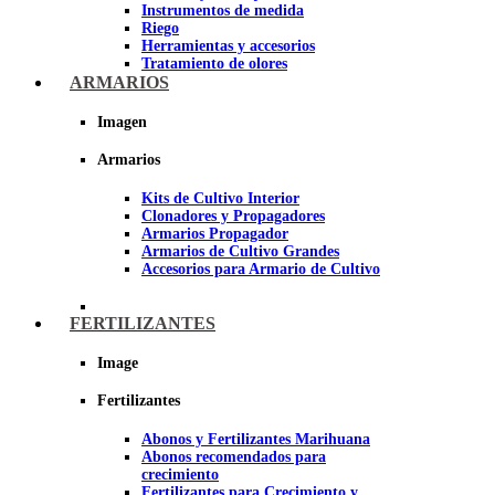
Instrumentos de medida
Riego
Herramientas y accesorios
Tratamiento de olores
Insecticidas y fungicidas
ARMARIOS
Hidroponía y Aeroponía
Papel Reflectante para cultivo de
Imagen
Interior
Armarios
Imagen
Kits de Cultivo Interior
Clonadores y Propagadores
Armarios Propagador
Armarios de Cultivo Grandes
Accesorios para Armario de Cultivo
FERTILIZANTES
Image
Fertilizantes
Abonos y Fertilizantes Marihuana
Abonos recomendados para
crecimiento
Fertilizantes para Crecimiento y