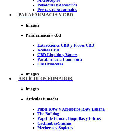
Microscopios
Peladoras y Accesorios
Prensas para cannabis
Secadores de cogollos
PARAFARMACIA Y CBD
Tijeras y herramientas de Corte
Imagen
Imagen
Parafarmacia y cbd
Extracciones CBD y Flores CBD
Aceites CBD
CBD Líquido y Vapers
Parafarmacia Cannábica
CBD Mascotas
Imagen
ARTÍCULOS FUMADOR
Imagen
Artículos fumador
Papel RAW y Accesorios RAW España
The Bulldog
Papel de Fumar. Boquillas y Filtros
Cachimbas/Shishas
Mecheros y Sopletes