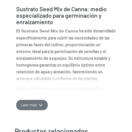
Sustrato Seed Mix de Canna: medio
especializado para germinación y
enraizamiento
ha sido desarrollado
El Sustrato Seed Mix de Canna
específicamente para cubrir las necesidades de las
primeras fases del cultivo, proporcionando un
entorno ideal para la germinación de semillas y el
enraizamiento de esquejes. Su estructura estable y
homogénea garantiza un equilibrio óptimo entre
retención de agua y aireación, favoreciendo un
arranque saludable y uniforme de las plantas.
Bajo contenido nutricional adaptado a
fases iniciales
Este sustrato contiene niveles muy bajos de
expand_more
Leer más
nutrientes, suficientes para acompañar los primeros
días de desarrollo sin riesgo de sobrefertilización.
Esto es especialmente importante en etapas
Productos relacionados
tempranas, donde las plantas son más sensibles,