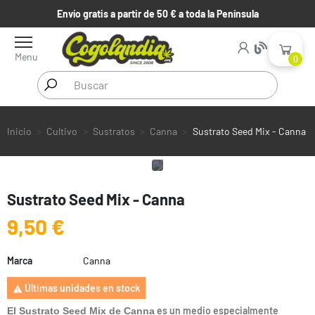
Envío gratis a partir de 50 € a toda la Península
Menu
0
Inicio
Cultivo
Sustratos
Canna
Sustrato Seed Mix - Canna
Sustrato Seed Mix - Canna
9,50 €
Marca
Canna
Últimas unidades en stock

es un medio especialmente
El Sustrato Seed Mix de Canna