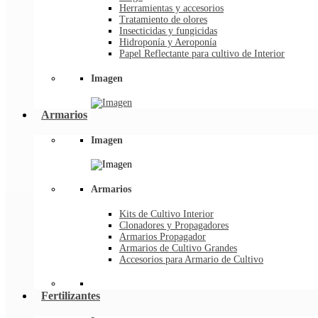
Herramientas y accesorios
Tratamiento de olores
Insecticidas y fungicidas
Hidroponía y Aeroponía
Papel Reflectante para cultivo de Interior
Imagen
Armarios
Imagen
Armarios
Kits de Cultivo Interior
Clonadores y Propagadores
Armarios Propagador
Armarios de Cultivo Grandes
Accesorios para Armario de Cultivo
Fertilizantes