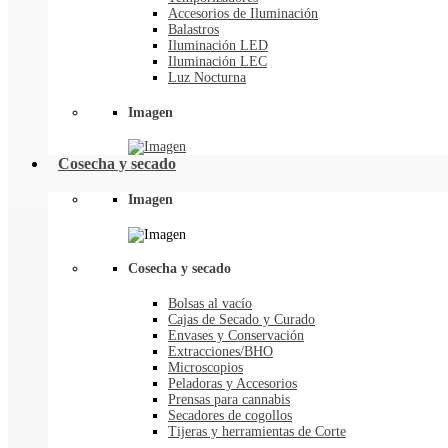
Accesorios de Iluminación
Balastros
Iluminación LED
Iluminación LEC
Luz Nocturna
Imagen
Cosecha y secado
Imagen
Cosecha y secado
Bolsas al vacío
Cajas de Secado y Curado
Envases y Conservación
Extracciones/BHO
Microscopios
Peladoras y Accesorios
Prensas para cannabis
Secadores de cogollos
Tijeras y herramientas de Corte