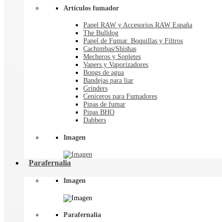
Artículos fumador
Papel RAW y Accesorios RAW España
The Bulldog
Papel de Fumar. Boquillas y Filtros
Cachimbas/Shishas
Mecheros y Sopletes
Vapers y Vaporizadores
Bongs de agua
Bandejas para liar
Grinders
Ceniceros para Fumadores
Pipas de fumar
Pipas BHO
Dabbers
Imagen
Parafernalia
Imagen
Parafernalia